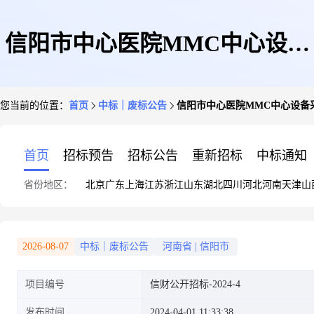
信阳市中心医院MMC中心设备
您当前的位置：
首页
中标｜废标公告
信阳市中心医院MMC中心设备
采购项目-废标公告
首页
招标预告
招标公告
重新招标
中标通知
省份地区：
北京
广东
上海
江苏
浙江
山东
湖北
四川
河北
河南
天津
山
2026-08-07
中标｜废标公告
河南省
|
信阳市
项目编号
信财公开招标-2024-4
发布时间
2024-04-01 11:33:38