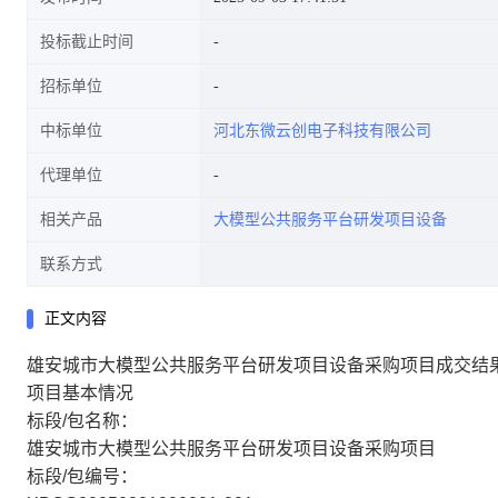
投标截止时间
招标单位
中标单位
河北东微云创电子科技有限公司
代理单位
相关产品
大模型公共服务平台研发项目设备
联系方式
正文内容
雄安城市大模型公共服务平台研发项目设备采购项目成交结
项目基本情况
标段/包名称：
雄安城市大模型公共服务平台研发项目设备采购项目
标段/包编号：