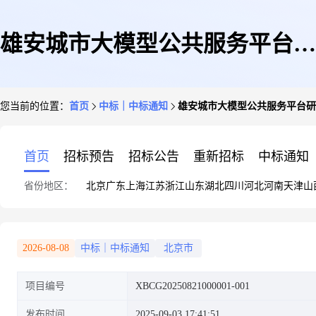
雄安城市大模型公共服务平台研
您当前的位置：
首页
中标｜中标通知
雄安城市大模型公共服务平台研
发项目设备采购项目成交结果公
首页
招标预告
招标公告
重新招标
中标通知
省份地区：
北京
广东
上海
江苏
浙江
山东
湖北
四川
河北
河南
天津
山
示
2026-08-08
中标｜中标通知
北京市
项目编号
XBCG20250821000001-001
发布时间
2025-09-03 17:41:51