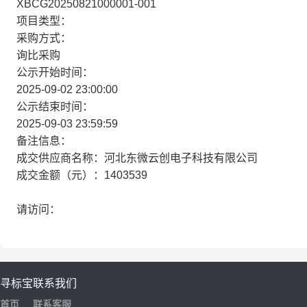
XBCG20250821000001-001
项目类型：
采购方式：
询比采购
公示开始时间：
2025-09-02 23:00:00
公示结束时间：
2025-09-03 23:59:59
备注信息：
成交供应商名称：河北东微云创电子科技有限公司
成交金额（元）：1403539
请访问：
寻标宝
联系我们
首页
联系客服