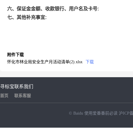
六、保证金金额、收款银行、用户名及卡号:
七、其他补充事宜:
附件下载
怀化市林业局安全生产月活动清单(2).xlsx
下载
寻标宝
联系我们
首页
联系客服
© Baidu
使用爱番番前必读
沪ICP备
NEW
HOT