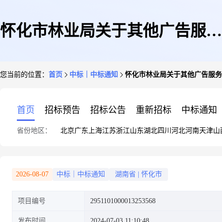
怀化市林业局关于其他广告服务
您当前的位置：
首页
中标｜中标通知
怀化市林业局关于其他广告服务
的网上超市采购项目成交公告
首页
招标预告
招标公告
重新招标
中标通知
省份地区：
北京
广东
上海
江苏
浙江
山东
湖北
四川
河北
河南
天津
山
2026-08-07
中标｜中标通知
湖南省
|
怀化市
项目编号
2951101000013253568
发布时间
2024-07-03 11:10:48