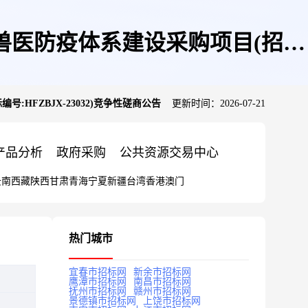
兽医防疫体系建设采购项目(招标
HFZBJX-23032)竞争性磋商公告
更新时间：2026-07-21
公告
产品分析
政府采购
公共资源交易中心
云南
西藏
陕西
甘肃
青海
宁夏
新疆
台湾
香港
澳门
热门城市
宜春市招标网
新余市招标网
鹰潭市招标网
南昌市招标网
抚州市招标网
赣州市招标网
景德镇市招标网
上饶市招标网