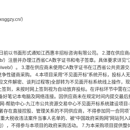
ggzy.cn/）
日前以书面形式通知江西惠丰招标咨询有限公司。 2.潜在供应商
.cn/web/）注册并办理江西省CA数字证书和电子签章。具体要求详见
i.gov.cn/web/）。 3.潜在供应商未使用CA数字证书在江西省公共资
性磋商采购。 4.本项目采用“不见面开标”系统开标，投标人
应文件解密、谈判过程等)全部转为不见面开标系统线上操作，
上签到，未按时网上签到视为自动放弃投标。在评标环节中需在
行备好笔记本电脑及网络连接。因供应商未在规定时间内提交最后
网-帮助中心-九江市公共资源交易中心不见面开标系统建设项目
人或者存在直接控股、管理关系的不同供应商，不得参加同一合同项
人和重大税收违法案件当事人名单的、被“中国政府采购网”网站列入
），不得参与本项目的政府采购活动。 7.为本采购项目提供整