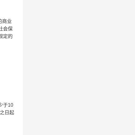
的商业
社会保
规定的
少于10
之日起