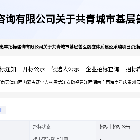
招标咨询有限公司关于共青城市基层
西惠丰招标咨询有限公司关于共青城市基层兽医防疫体系建设采购项目(招标编号:
号:HFZBJX-23032)竞争性磋商
标通知
开标公示
候选人公示
企业招标查询
招标
河南
天津
山西
内蒙古
辽宁
吉林
黑龙江
安徽
福建
江西
湖南
广西
海南
重庆
贵州
市
招标状态
招标｜招标公告
标书获取截止时间