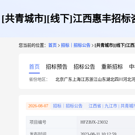
[共青城市][线下]江西惠丰
您当前的位置：
首页
招标｜招标公告
[共青城市][线下]江
编
首页
招标预告
招标公告
重新招标
中
省份地区：
北京
广东
上海
江苏
浙江
山东
湖北
四川
河北
2026-08-07
招标｜招标公告
江西省
|
九江市
|
共青城
项目编号
HFZBJX-23032
发布时间
2023-08-11 10:12:59