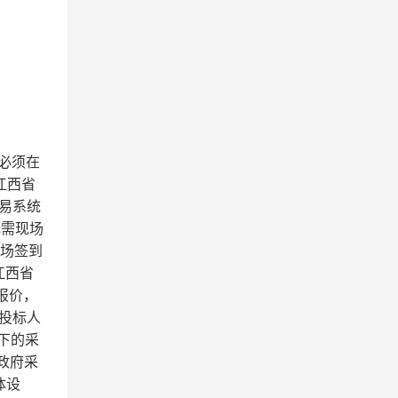
必须在
“江西省
源交易系统
无需现场
现场签到
江西省
报价，
-投标人
下的采
政府采
体设