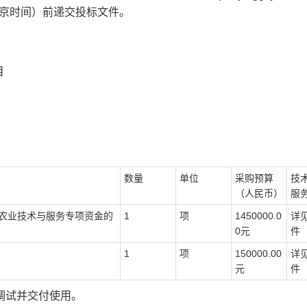
 （北京时间）前递交投标文件。
目
数量
单位
采购预算
技
（人民币）
服
级农业技术与服务专项资金的
1
项
1450000.0
详
0元
件
1
项
150000.00
详
元
件
调试并交付使用。