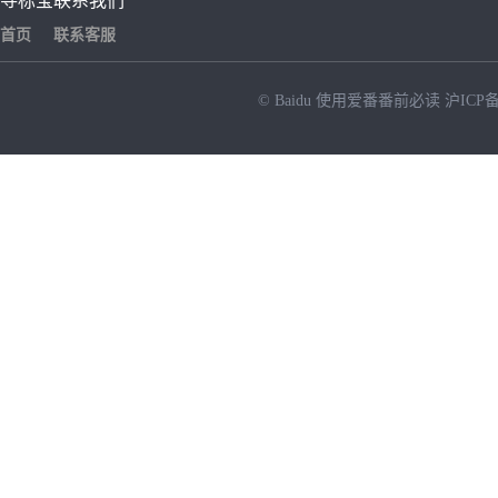
寻标宝
联系我们
首页
联系客服
© Baidu
使用爱番番前必读
沪ICP备
NEW
HOT
暂时没有搜索结果…