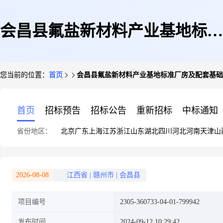
会昌县氟盐新材料产业基地标准
您当前的位置：
首页
会昌县氟盐新材料产业基地标准厂房及配套基础
厂房及配套基础设施建设二期项
首页
招标预告
招标公告
重新招标
中标通知
省份地区：
北京
广东
上海
江苏
浙江
山东
湖北
四川
河北
河南
天津
山
目
2026-08-08
江西省
|
赣州市
|
会昌县
项目编号
2305-360733-04-01-799942
发布时间
2024-09-12 10:29:42