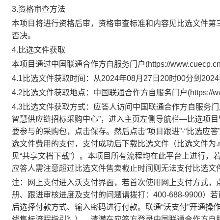
3.资格审查方法
本项目将进行资格后审，资格审查标准和内容见比选文件第三
否决。
4.比选文件获取
本项目通过中国联通合作方自服务门户(https://www.cue
4.1比选文件获取时间：
从2024年08
月27日20时00分到2024
4.2比选文件获取地点：
中国联通合作方自服务门户(https://ww
4.3比选文件获取方式：
应答人访问中国联通合作方自服务门户(htt
智慧供应链招标采购中心”，进入主页左侧导航栏—比选项目
要参与的采购包，点击保存。然后点击“项目跟进”-“比选应
选文件费用的支付，支付成功后下载比选文件（比选文件为.m
见“共享文档下载”）。本项目所有流程均在此平台上进行，
应答人需注意超过比选文件售卖截止时间则无法支付比选文
注：网上支付进入沃支付界面，若首次使用网上支付方式，点
册、跟进审核进度及支付的问题请拨打：400-688-990
后选择付款方式、输入密码进行付款。联通“沃支付”开通操
线售标流程指引》），请潜在应答方登录中国联通合作方自服务门户(h