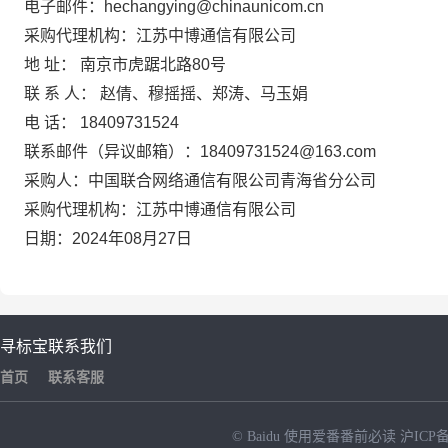
电子邮件：hechangying@chinaunicom.cn
采购代理机构：江苏中博通信有限公司
地 址： 南京市虎踞北路80号
联 系 人： 赵倩、穆摇摇、郑涛、马玉娟
电 话： 18409731524
联系邮件（异议邮箱）：18409731524@163.com
采购人：中国联合网络通信有限公司青海省分公司
采购代理机构：江苏中博通信有限公司
日期：
2024
年
08
月
27
日
寻标宝
联系我们
首页
联系客服
© Baidu
使用爱番番前必读
沪ICP备