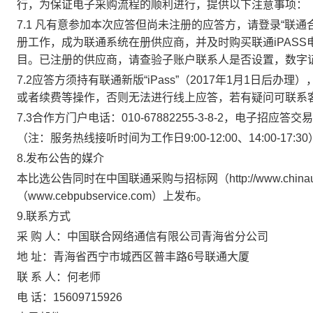
行，为保证电子采购流程的顺利进行，提供以下注意事项：
7
.1 凡有意参加本次应答但尚未注册的应答方，请登录“联通合作方自
册工作，成为联通系统在册供应商，并及时购买联通iPAS
目。已注册的供应商，请查验子账户联系人是否设置，数字
7
.2应答方须持有联通新版“iPass”（2017年1月1日
或者续费等操作，否则无法进行线上应答，若有疑问可联系客服人员
7.
3合作方门户电话：010-67882255-3-8-2，电子招应答交易平台
（注：服务热线接听时间为工作日9:00-12:00、14:00-17:3
8.发布公告的媒介
本比选公告同时在中国联通采购与招标网（http://www.china
（www.cebpubservice.com）上发布。
9.联系方式
采 购 人：中国联合网络通信有限公司青海省分公司
地 址：青海省西宁市城西区普丰路6号联通大厦
联 系 人：何老师
电 话：
15609715926