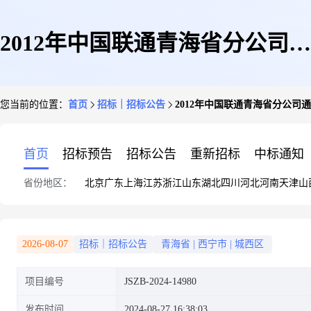
2012年中国联通青海省分公司通
您当前的位置：
首页
招标｜招标公告
2012年中国联通青海省分公司
信综合楼新建工程竣工测绘单位
首页
招标预告
招标公告
重新招标
中标通知
省份地区：
北京
广东
上海
江苏
浙江
山东
湖北
四川
河北
河南
天津
山
采购项目(第二次)公告
2026-08-07
招标｜招标公告
青海省
|
西宁市
|
城西区
项目编号
JSZB-2024-14980
发布时间
2024-08-27 16:38:03