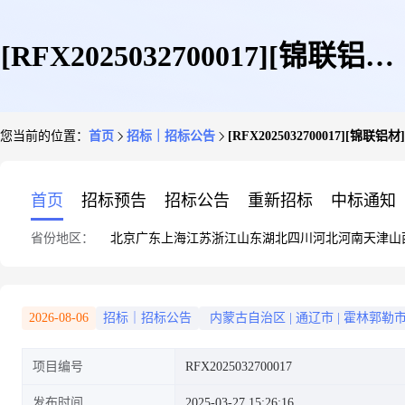
[RFX2025032700017][锦联铝材]
您当前的位置：
首页
招标｜招标公告
[RFX2025032700017][锦
[法兰管件]招标信息
首页
招标预告
招标公告
重新招标
中标通知
省份地区：
北京
广东
上海
江苏
浙江
山东
湖北
四川
河北
河南
天津
山
2026-08-06
招标｜招标公告
内蒙古自治区
|
通辽市
|
霍林郭勒
项目编号
RFX2025032700017
发布时间
2025-03-27 15:26:16