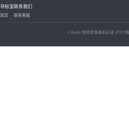
寻标宝
联系我们
首页
联系客服
© Baidu
使用爱番番前必读
沪ICP备
NEW
HOT
暂时没有搜索结果…