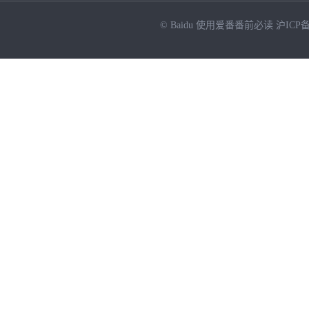
© Baidu
使用爱番番前必读
沪ICP备
NEW
HOT
暂时没有搜索结果…