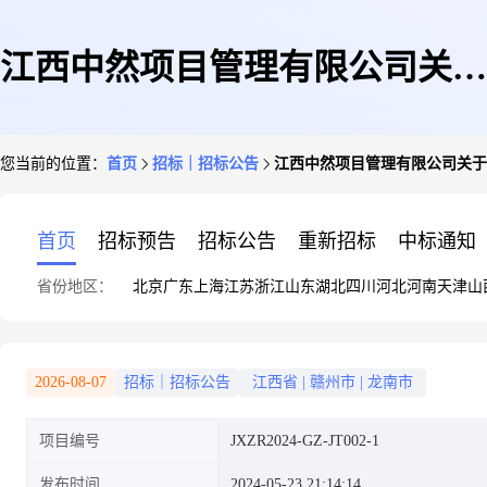
江西中然项目管理有限公司关于
您当前的位置：
首页
招标｜招标公告
江西中然项目管理有限公司关于实训教
实训教学设备及模型项目(项目
首页
招标预告
招标公告
重新招标
中标通知
省份地区：
北京
广东
上海
江苏
浙江
山东
湖北
四川
河北
河南
天津
山
编号:JXZR2024-GZ-JT002-1)的
2026-08-07
招标｜招标公告
江西省
|
赣州市
|
龙南市
项目编号
JXZR2024-GZ-JT002-1
竞争性谈判公告
发布时间
2024-05-23 21:14:14