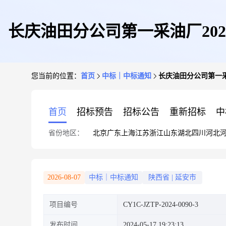
长庆油田分公司第一采油厂20
您当前的位置：
首页
中标｜中标通知
长庆油田分公司第一采
首页
招标预告
招标公告
重新招标
中
省份地区：
北京
广东
上海
江苏
浙江
山东
湖北
四川
河北
2026-08-07
中标｜中标通知
陕西省
|
延安市
项目编号
CY1C-JZTP-2024-0090-3
发布时间
2024-05-17 19:23:13