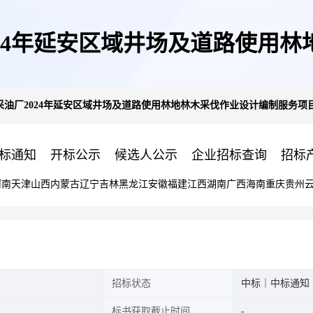
24年延安区域井场及道路使用
油厂2024年延安区域井场及道路使用林地林木采伐作业设计编制服务项目
目-3
标通知
开标公示
候选人公示
企业招标查询
招标
河南
天津
山西
内蒙古
辽宁
吉林
黑龙江
安徽
福建
江西
湖南
广西
海南
重庆
贵州
招标状态
中标｜中标通知
标书获取截止时间