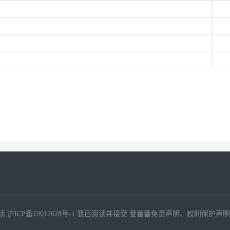
读
沪ICP备19012628号-1
我已阅读并接受
爱番番免责声明
、
权利保护声明