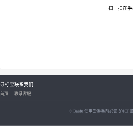
扫一扫在手
寻标宝
联系我们
首页
联系客服
© Baidu
使用爱番番前必读
沪ICP备
NEW
HOT