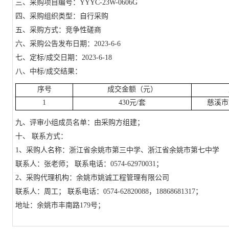
三、采购项目编号：
YYYC-23W-0606G
四、采购组织类型：自行采购
五、采购方式：竞争性磋商
六、采购公告发布日期：2023-6-6
七、定标/成交日期：2023-6-18
八、中标/成交结果：
序号
成交金额（元）
1
430
元/套
慈溪市
九、评审小组成员名单：由采购方组建；
十、 联系方式：
1
、采购人名称：
浙江省余姚市第三中学、浙江省余姚市第七中学
联系人：张老师； 联系电话：0574-62970031；
2
、采购代理机构：余姚市姚诚工程管理有限公司
联系人：周工； 联系电话：0574-62820088，18868681317；
地址：余姚市丰南路179号；