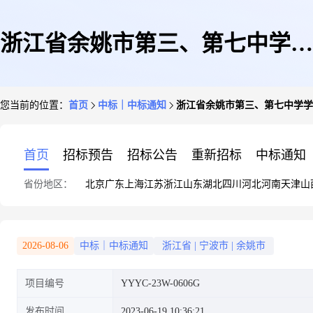
浙江省余姚市第三、第七中学学
您当前的位置：
首页
中标｜中标通知
浙江省余姚市第三、第七中学学
生床上用品采购项目的结果公告
首页
招标预告
招标公告
重新招标
中标通知
省份地区：
北京
广东
上海
江苏
浙江
山东
湖北
四川
河北
河南
天津
山
2026-08-06
中标｜中标通知
浙江省
|
宁波市
|
余姚市
项目编号
YYYC-23W-0606G
发布时间
2023-06-19 10:36:21