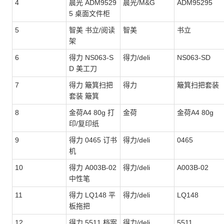
4
晨光 ADM9529
晨光/M&G
ADM95295
5 桌面文件柜
5
智美 书立/阅读
智美
书立
架
6
得力 NS063-S
得力/deli
NS063-SD
D 美工刀
7
得力 簸箕扫把
得力
簸箕扫把套装
套装 簸箕
8
金荷A4 80g 打
金荷
金荷A4 80g
印/复印纸
9
得力 0465 订书
得力/deli
0465
机
10
得力 A003B-02
得力/deli
A003B-02
中性笔
11
得力 LQ148 平
得力/deli
LQ148
板拖把
12
得力 5511 档案
得力/deli
5511