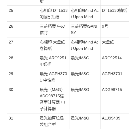
册
25
心相印 DT1513
心相印/Mind Ac
DT15130抽纸
0抽纸 抽纸
t Upon Mind
26
三益档案 牛皮
三益档案/SANI
9号
信封
SY
27
心相印 大盘纸
心相印/Mind Ac
大盘纸
卷筒纸
t Upon Mind
28
晨光 ARC9251
晨光/M&G
ARC92514
4 纸杯
29
晨光 AGPH370
晨光/M&G
AGPH3701
1 中性笔
30
晨光（M&G）
晨光/M&G
ADG98715
ADG98715语
音型计算器 电
子计算器
31
晨光加厚垃圾
晨光/M&G
ALJ99409
袋组合型