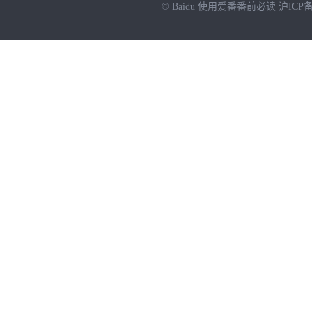
© Baidu
使用爱番番前必读
沪ICP备
NEW
HOT
暂时没有搜索结果…