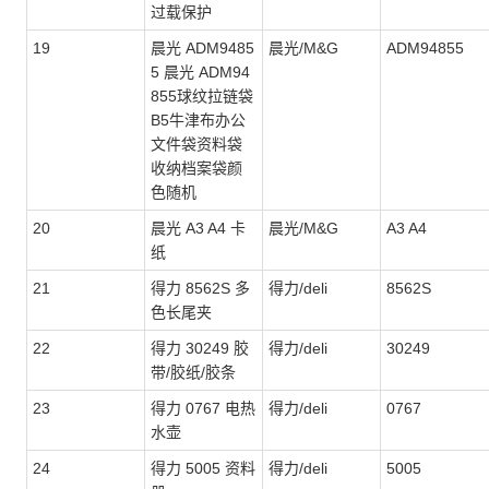
过载保护
19
晨光 ADM9485
晨光/M&G
ADM94855
5 晨光 ADM94
855球纹拉链袋
B5牛津布办公
文件袋资料袋
收纳档案袋颜
色随机
20
晨光 A3 A4 卡
晨光/M&G
A3 A4
纸
21
得力 8562S 多
得力/deli
8562S
色长尾夹
22
得力 30249 胶
得力/deli
30249
带/胶纸/胶条
23
得力 0767 电热
得力/deli
0767
水壶
24
得力 5005 资料
得力/deli
5005