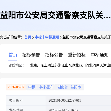
益阳市公安局交通警察支队关于
您当前的位置：
首页
中标｜中标通知
益阳市公安局交通警察支队关于
垃圾袋的网上超市采购项目成交
首页
招标预告
招标公告
重新招标
中标通知
省份地区：
北京
广东
上海
江苏
浙江
山东
湖北
四川
河北
河南
天津
山
公告
2026-08-07
中标｜中标通知
湖南省
|
益阳市
项目编号
2021101000022897611
发布时间
2025-07-14 19:16:42