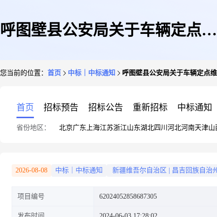
呼图壁县公安局关于车辆定点维
您当前的位置：
首页
中标｜中标通知
呼图壁县公安局关于车辆定点维
修1件的竞价采购竞价成交公告
首页
招标预告
招标公告
重新招标
中标通知
省份地区：
北京
广东
上海
江苏
浙江
山东
湖北
四川
河北
河南
天津
山
2026-08-08
中标｜中标通知
新疆维吾尔自治区
|
昌吉回族自治
项目编号
62024052858687305
发布时间
2024-06-03 17:28:02