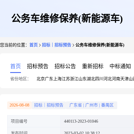
公务车维修保养(新能源车)
您当前的位置：
首页
招标｜招标预告
公务车维修保养(新能源车)
首页
招标预告
招标公告
重新招标
中标通知
省份地区：
北京
广东
上海
江苏
浙江
山东
湖北
四川
河北
河南
天津
山
2026-08-08
招标｜招标预告
广东省
|
广州市
|
番禺区
项目编号
440113-2023-01046
发布时间
2023-03-02 10:38:12