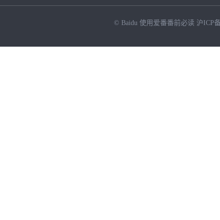
© Baidu
使用爱番番前必读
沪ICP备
NEW
HOT
暂时没有搜索结果…