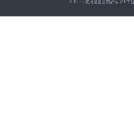
© Baidu
使用爱番番前必读
沪ICP备
NEW
HOT
暂时没有搜索结果…