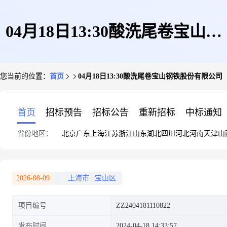
04月18日13:30酸洗尾卷宝山钢
您当前的位置：
首页
04月18日13:30酸洗尾卷宝山钢铁股份有限公司
铁股份有限公司
首页
招标预告
招标公告
重新招标
中标通知
省份地区：
北京
广东
上海
江苏
浙江
山东
湖北
四川
河北
河南
天津
山
2026-08-09
上海市
|
宝山区
项目编号
ZZ2404181110822
发布时间
2024-04-18 14:33:57