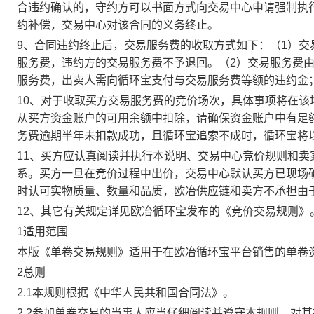
合违约确认的，守约方可以书面方式向交易中心申请强制执
约补偿，交易中心对该合同的义务终止。
9、合同违约终止后，交易服务费的收取方式如下：（1）
服务费，违约方的交易服务费不予退回。（2）交易服务费
服务费，出卖人需向循环宝支付与交易服务费等额的违约金
10、对于收取买方交易服务费的竞价场次，具体事项将在
从买方资金账户的可用余额中扣除，请确保资金账户中有足
务费逾期半年未扣款成功，且循环宝追索不成时，循环宝将
11、买方应认真阅读并执行本说明、交易中心竞价规则和
系。买方一旦在竞价过程中出价，交易中心默认买方已现场
时认可实物质量、数量和品质，欧冶供应链和卖方不承担由
12、其它有关规定详见欧冶循环宝发布的《竞价交易规则》
1适用范围
本版《单卷交易规则》适用于在欧冶循环宝平台销售的单卷
2总则
2.1本规则根据《中华人民共和国合同法》。
2.2参加单卷交易的当事人应当仔细阅读并遵守本规则，对