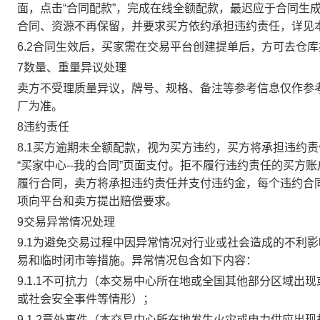
面，点击“合同配款”，完成在线全额配款，最迟应于合同生成当
合同、资源不再保留，并要求买方依约承担违约责任，详见
6.2合同生效后，买家需在交易平台创建提单后，方可去仓
7数量、重量异议处理
卖方不受理质量异议，牌号、规格、备注等参考信息仅作参
厂为准。
8违约责任
8.1买方逾期未全额配款，视为买方违约，买方将承担违约
“买家中心--我的合同”页面支付。拒不履行违约责任的买
履行合同，卖方将承担违约责任并支付违约金，每个违约合同
项向平台和卖方提出赔偿要求。
9交易异常情况处理
9.1为避免交易过程中因异常情况对行业或社会造成的不利
易和临时闭市等措施。异常情况包含如下内容：
9.1.1不可抗力（本交易中心所在地或全国其他部分区域
或社会安全事件等情形）；
9.1.2意外事件（本交易中心所在地发生火灾或电力供应出