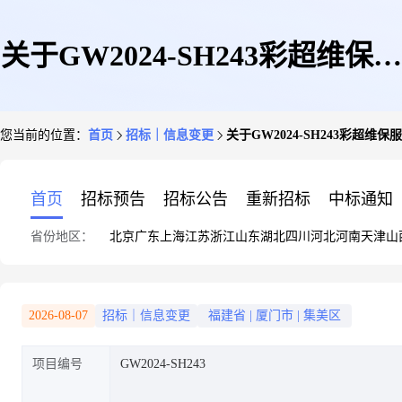
关于GW2024-SH243彩超维保服
您当前的位置：
首页
招标｜信息变更
关于GW2024-SH243彩超维
务项目的更正通知
首页
招标预告
招标公告
重新招标
中标通知
省份地区：
北京
广东
上海
江苏
浙江
山东
湖北
四川
河北
河南
天津
山
2026-08-07
招标｜信息变更
福建省
|
厦门市
|
集美区
项目编号
GW2024-SH243