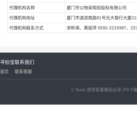
代理机构名称
厦门市公物采购招投标有限公司
代理机构地址
厦门市湖滨南路81号光大银行大厦21
代理机构联系方式
宋昕祺、黄丽萍 0592-2219387、223
寻标宝
联系我们
首页
联系客服
© Baidu
使用爱番番前必读
沪ICP备
NEW
HOT