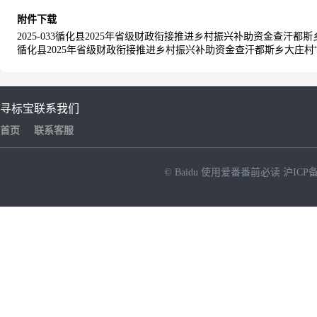
附件下载
2025-033循化县2025年省级财政衔接推进乡村振兴补助资金查汗都
循化县2025年省级财政衔接推进乡村振兴补助资金查汗都斯乡大庄村“
寻标宝
联系我们
首页
联系客服
© Baidu
使用爱番番前必读
沪ICP备
NEW
HOT