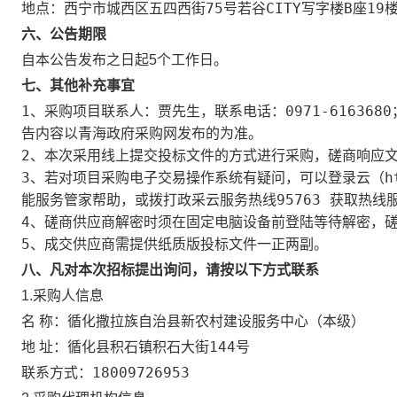
西宁市城西区五四西街75号若谷CITY写字楼B座19
地点：
六、公告期限
自本公告发布之日起5个工作日。
七、其他补充事宜
1、采购项目联系人：贾先生，联系电话：0971-61636
告内容以青海政府采购网发布的为准。
2、本次采用线上提交投标文件的方式进行采购，磋商响应
3、若对项目采购电子交易操作系统有疑问，可以登录云（htt
能服务管家帮助，或拨打政采云服务热线95763 获取热线
4、磋商供应商解密时须在固定电脑设备前登陆等待解密，
5、成交供应商需提供纸质版投标文件一正两副。
八、凡对本次招标提出询问，请按以下方式联系
1.采购人信息
循化撒拉族自治县新农村建设服务中心（本级）
名 称：
循化县积石镇积石大街144号
地 址：
18009726953
联系方式：