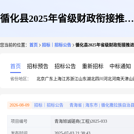
循化县2025年省级财政衔接推进
您当前的位置：
首页
招标｜招标公告
循化县2025年省级财政衔接
乡村振兴补助资金查汗都斯乡大
首页
招标预告
招标公告
重新招标
中标通知
省份地区：
北京
广东
上海
江苏
浙江
山东
湖北
四川
河北
河南
天津
山
庄村“和美乡村”建设项目的竞争
2026-08-09
招标｜招标公告
青海省
|
海东市
|
循化撒拉族自治
项目编号
青海旭诚磋商(工程)2025-033
性磋商公告
发布时间
2025-07-03 21:38:43