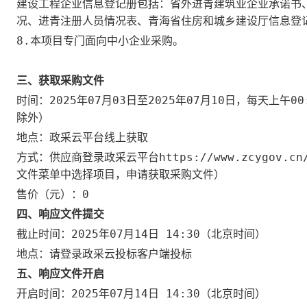
建设工程企业信息登记册包括：省外进青建筑业企业承诺书
况、进青注册人员情况表、青海省住房和城乡建设厅信息登
8.本项目专门面向中小企业采购。
三、获取采购文件
2025年07月03日
2025年07月10日
00
时间：
至
，每天上午
除外）
政采云平台线上获取
地点：
供应商登录政采云平台https://www.zcygo
方式：
文件菜单中选择项目，申请获取采购文件）
0
售价（元）：
四、响应文件提交
2025年07月14日 14:30
截止时间：
（北京时间）
请登录政采云投标客户端投标
地点：
五、响应文件开启
2025年07月14日 14:30
开启时间：
（北京时间）