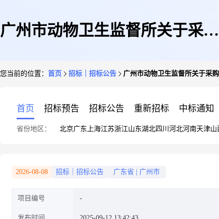
广州市动物卫生监督所关于采购
您当前的位置：
首页
招标｜招标公告
广州市动物卫生监督所关于采购
马病检测服务的公示
首页
招标预告
招标公告
重新招标
中标通知
省份地区：
北京
广东
上海
江苏
浙江
山东
湖北
四川
河北
河南
天津
山
2026-08-08
招标｜招标公告
广东省
|
广州市
项目编号
发布时间
2025-09-12 13:42:43