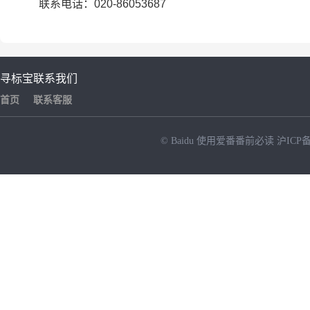
联系电话：020-86053687
寻标宝
联系我们
首页
联系客服
© Baidu
使用爱番番前必读
沪ICP备
NEW
HOT