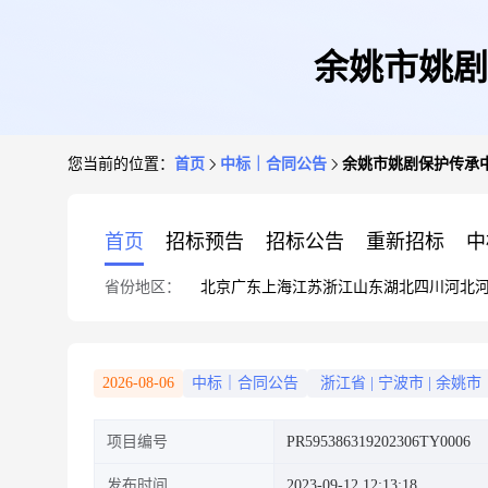
余姚市姚剧
您当前的位置：
首页
中标｜合同公告
余姚市姚剧保护传承
首页
招标预告
招标公告
重新招标
中
省份地区：
北京
广东
上海
江苏
浙江
山东
湖北
四川
河北
2026-08-06
中标｜合同公告
浙江省
|
宁波市
|
余姚市
项目编号
PR595386319202306TY0006
发布时间
2023-09-12 12:13:18