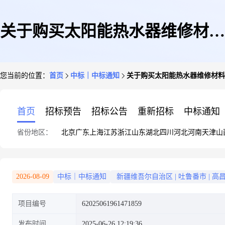
关于购买太阳能热水器维修材料
您当前的位置：
首页
中标｜中标通知
关于购买太阳能热水器维修材料
的在线询价竞价成交公告
首页
招标预告
招标公告
重新招标
中标通知
省份地区：
北京
广东
上海
江苏
浙江
山东
湖北
四川
河北
河南
天津
山
2026-08-09
中标｜中标通知
新疆维吾尔自治区
|
吐鲁番市
|
高
项目编号
62025061961471859
发布时间
2025-06-26 12:19:36