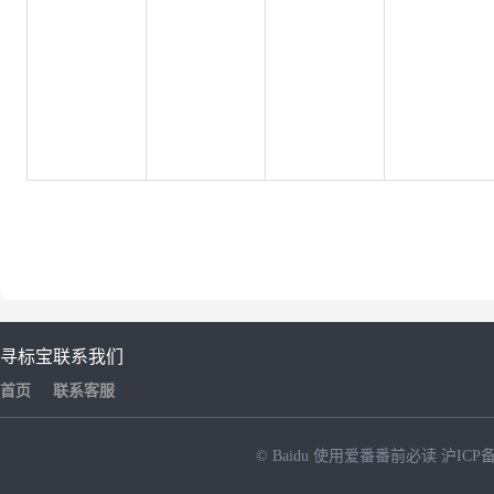
寻标宝
联系我们
首页
联系客服
© Baidu
使用爱番番前必读
沪ICP备