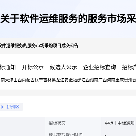
关于软件运维服务的服务市场采
软件运维服务的服务市场采购项目成交公告
标通知
开标公示
候选人公示
企业招标查询
招标
河南
天津
山西
内蒙古
辽宁
吉林
黑龙江
安徽
福建
江西
湖南
广西
海南
重庆
贵州
市
|
伊州区
招标状态
中标｜中标通知
标书获取截止时间