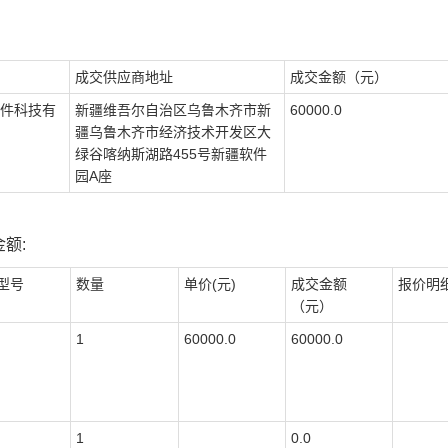
成交供应商地址
成交金额（元）
件科技有
新疆维吾尔自治区乌鲁木齐市新
60000.0
疆乌鲁木齐市经济技术开发区大
绿谷喀纳斯湖路455号新疆软件
园A座
额:
型号
数量
单价(元)
成交金额
报价明
（元）
1
60000.0
60000.0
1
0.0