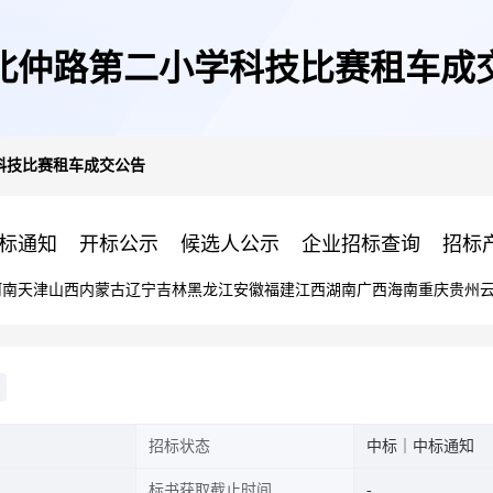
北仲路第二小学科技比赛租车成
科技比赛租车成交公告
标通知
开标公示
候选人公示
企业招标查询
招标
河南
天津
山西
内蒙古
辽宁
吉林
黑龙江
安徽
福建
江西
湖南
广西
海南
重庆
贵州
招标状态
中标｜中标通知
标书获取截止时间