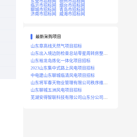
东营市招标网
德州市招标网
临沂市招标网
烟台市招标网
聊城市招标网
青岛市招标网
济南市招标网
威海市招标网
最新采购项目
山东章高线天然气项目招标
山东出入境边防检查总站零星周转房整修
项目招标中标
山东裕龙岛炼化一体化项目招标
2023山东集中式路上风电项目招标
中电建山东聊城临清风电项目招标
山东将军春天物业管理有限公司秩序维护
服务项目招标公告
山东聊城五洲风电项目招标
芜湖安得智联科技有限公司山东分公司济
南地区快递项目招标公告