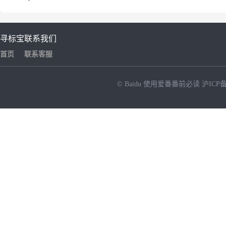
寻标宝
联系我们
首页
联系客服
© Baidu
使用爱番番前必读
沪ICP备
NEW
HOT
暂时没有搜索结果…