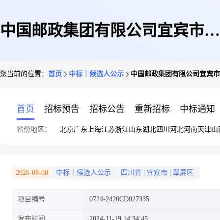
中国邮政集团有限公司宜宾市分
您当前的位置：
首页
中标｜候选人公示
中国邮政集团有限公司宜宾市分
公司2024年-2026年揽投外包服
首页
招标预告
招标公告
重新招标
中标通知
省份地区：
北京
广东
上海
江苏
浙江
山东
湖北
四川
河北
河南
天津
山
务采购项目中标候选人公示
2026-08-08
中标｜候选人公示
四川省
|
宜宾市
|
翠屏区
项目编号
0724-2420CD027335
发布时间
2024-11-19 14:34:45