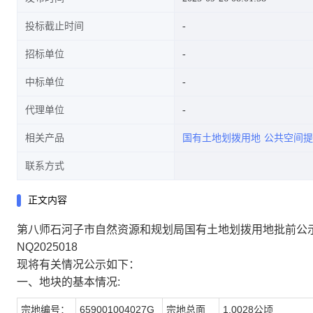
投标截止时间
招标单位
中标单位
代理单位
相关产品
国有土地划拨用地
公共空间提
联系方式
正文内容
第八师石河子市自然资源和规划局国有土地划拨用地批前公
NQ2025018
现将有关情况公示如下：
一、地块的基本情况:
宗地编号：
659001004027G
宗地总面
1.0028公顷