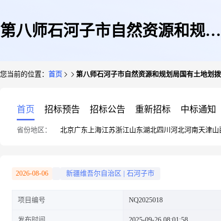
第八师石河子市自然资源和规划
您当前的位置：
首页
第八师石河子市自然资源和规划局国有土地划拨
局国有土地划拨用地批前公示
首页
招标预告
招标公告
重新招标
中标通知
省份地区：
北京
广东
上海
江苏
浙江
山东
湖北
四川
河北
河南
天津
山
2026-08-06
新疆维吾尔自治区
|
石河子市
项目编号
NQ2025018
发布时间
2025-09-26 08:01:58