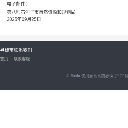
电子邮件：
第八师石河子市自然资源和规划局
2025年09月25日
寻标宝
联系我们
首页
联系客服
© Baidu
使用爱番番前必读
沪ICP备
NEW
HOT