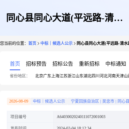
同心县同心大道(平远路-清水
您当前的位置：
首页
中标｜候选人公示
同心县同心大道(平远路-清水
路)雨污分流建设项目三标段中
首页
招标预告
招标公告
重新招标
中标通知
省份地区：
北京
广东
上海
江苏
浙江
山东
湖北
四川
河北
河南
天津
山
标候选人公示(评定分离)
2026-08-09
中标｜候选人公示
宁夏回族自治区
|
吴忠市
|
同心
项目编号
A64030020240111072001003
发布时间
2024-02-04 18:12:34