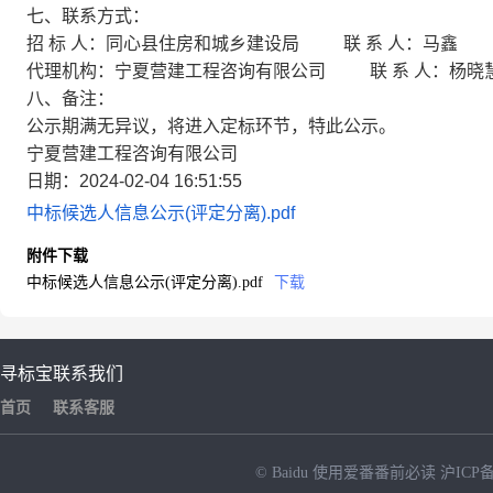
七、联系方式：
招 标 人：同心县住房和城乡建设局 联 系 人：马鑫 电 话
代理机构：宁夏营建工程咨询有限公司 联 系 人：杨晓慧 电
八、备注：
公示期满无异议，将进入定标环节，特此公示。
宁夏营建工程咨询有限公司
日期：2024-02-04 16:51:55
中标候选人信息公示(评定分离).pdf
附件下载
中标候选人信息公示(评定分离).pdf
下载
寻标宝
联系我们
首页
联系客服
© Baidu
使用爱番番前必读
沪ICP备