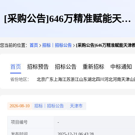
[采购公告]646万精准赋能天津
您当前的位置：
首页
招标｜招标公告
[采购公告]646万精准赋能天
教育信息化,数据宽带+监控储存
首页
招标预告
招标公告
重新招标
中标通知
省份地区：
北京
广东
上海
江苏
浙江
山东
湖北
四川
河北
河南
天津
山
+智慧校园+实训基地升
2026-08-10
招标｜招标公告
天津市
项目编号
发布时间
2025-12-21 06:43:28