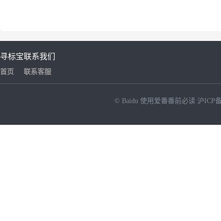
寻标宝
联系我们
首页
联系客服
© Baidu
使用爱番番前必读
沪ICP备
NEW
HOT