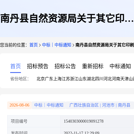
南丹县自然资源局关于其它印刷
您当前的位置：
首页
中标｜中标通知
南丹县自然资源局关于其它印刷
制品的网上超市采购项目成交公
首页
招标预告
招标公告
重新招标
中标通知
省份地区：
北京
广东
上海
江苏
浙江
山东
湖北
四川
河北
河南
天津
山
告
2026-08-06
中标｜中标通知
广西壮族自治区
|
河池市
|
南丹县
项目编号
1540303000019091278
发布时间
2022-11-17 12:29:09