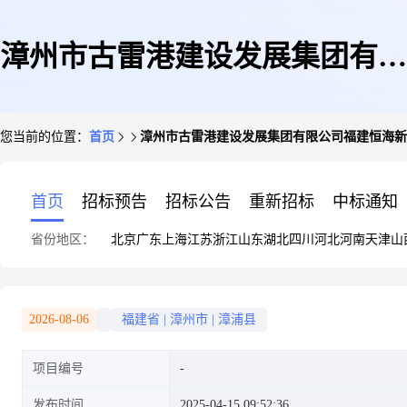
漳州市古雷港建设发展集团有限
您当前的位置：
首页
漳州市古雷港建设发展集团有限公司福建恒海新材料
公司福建恒海新材料有限公司年
首页
招标预告
招标公告
重新招标
中标通知
省份地区：
北京
广东
上海
江苏
浙江
山东
湖北
四川
河北
河南
天津
山
产240万吨新型智能化功能性纤
2026-08-06
福建省
|
漳州市
|
漳浦县
项目编号
维及20万吨DTY差别化纤维项
发布时间
2025-04-15 09:52:36