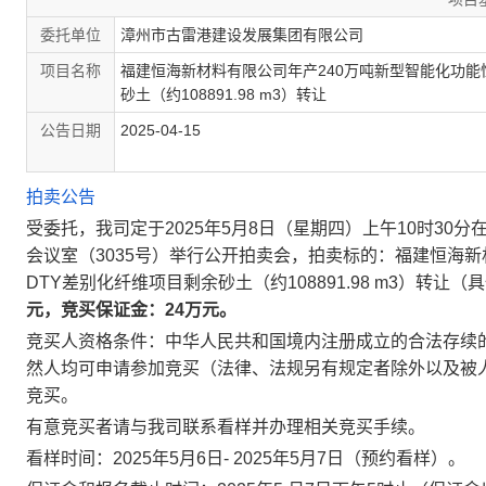
委托单位
漳州市古雷港建设发展集团有限公司
项目名称
福建恒海新材料有限公司年产240万吨新型智能化功能
砂土（约108891.98 m3）转让
公告日期
2025-04-15
拍卖公告
受委托，我司定于
2025
年
5
月
8
日（星期四）上午
10
时
30
分
会议室（
3035
号）举行公开拍卖会，拍卖标的：福建恒海新
DTY
差别化纤维项目剩余砂土（约
108891.98 m
3）转让（
元，竞买保证金：
24
万元。
竞买人资格条件：
中华人民共和国境内注册成立的合法存续
然人均可申请参加竞买（法律、法规另有规定者除外以及被
竞买。
有意竞买者请与我司联系看样并办理相关竞买手续。
看样时间：
2025
年
5
月
6
日
- 2025
年
5
月
7
日
（预约看样）。