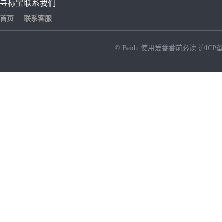
寻标宝
联系我们
首页
联系客服
© Baidu
使用爱番番前必读
沪ICP备
NEW
HOT
暂时没有搜索结果…