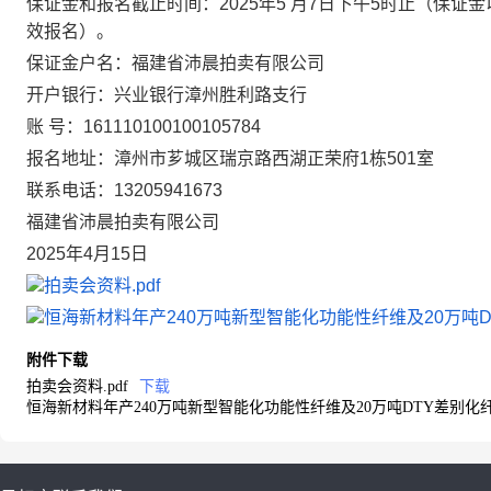
保证金和报名截止时间：
2025
年
5
月
7
日下午
5
时止（保证金
效报名）。
保证金户名：福建省沛晨拍卖有限公司
开户银行：兴业银行漳州胜利路支行
账 号：
161110100100105784
报名地址：
漳州市芗城区瑞京路西湖正荣府
1
栋
501
室
联系电话：
13205941673
福建省沛晨拍卖有限公司
2025
年
4
月
15
日
拍卖会资料.pdf
恒海新材料年产240万吨新型智能化功能性纤维及20万吨D
附件下载
拍卖会资料.pdf
下载
恒海新材料年产240万吨新型智能化功能性纤维及20万吨DTY差别化纤