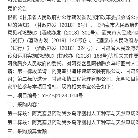
竞价公告
根据《甘肃省人民政府办公厅转发省发展和改革委员会省公
见的通知》（甘政办发〔
2018
〕
6
号）、《酒泉市人民政府
意见
>
的通知》
(
酒政办发〔
2018
〕
301
号
)
、酒泉市人民政府
（试行）
(
酒政办发〔
2019
〕
140
号
)
》、《酒泉市人民政府
（试行）》（酒政办发〔
2018
〕
324
号）、甘肃省人民政府
设和运用实施的通知》
(
甘政办〔
2018
〕
168
号
)
等相关文件
阿勒腾乡人民政府的委托，对阿克塞县阿勒腾乡乌呼图村人
请：第一标段邀请：阿克塞县海锋建筑安装有限公司、甘肃
司；第二标段邀请：甘肃和协工程管理有限公司、永明项目
家单位参与本项目投标，现将相关事宜公告如下：
一、项目编号：
YFZB[2023]-014
号
二、
采购内容：
第一标段：
阿克塞县阿勒腾乡乌呼图村人工种草与天然草场
第二标段
：阿克塞县阿勒腾乡乌呼图村人工种草与天然草场
三、采购预算金额：