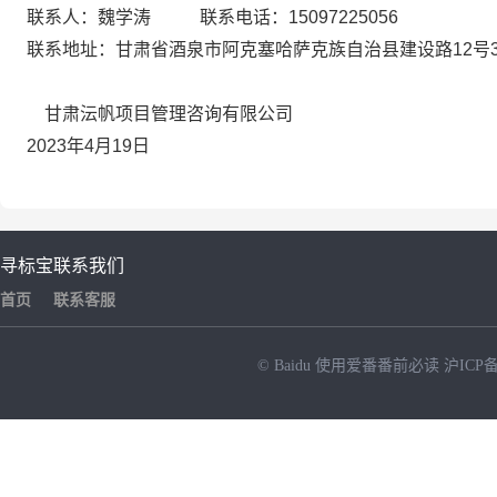
联系人：魏学涛
联系电话：
15097225056
联系地址：甘肃省酒泉市阿克塞哈萨克族自治县建设路
12
号
甘肃沄帆项目管理咨询有限公司
2023
年
4
月
19
日
寻标宝
联系我们
首页
联系客服
© Baidu
使用爱番番前必读
沪ICP备
NEW
HOT