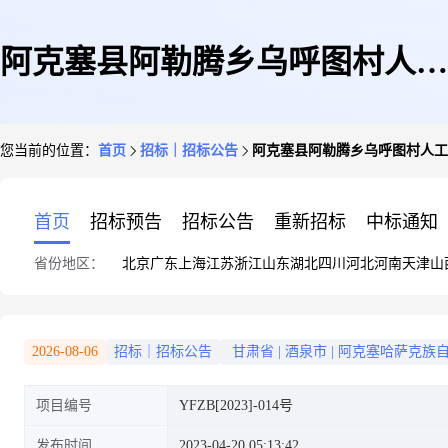
阿克塞县阿勒腾乡乌呼图村人工
您当前的位置：
首页
招标｜招标公告
阿克塞县阿勒腾乡乌呼图村人工
种草与天然草场改良项目
首页
招标预告
招标公告
重新招标
中标通知
省份地区：
北京
广东
上海
江苏
浙江
山东
湖北
四川
河北
河南
天津
山
2026-08-06
招标｜招标公告
甘肃省
|
酒泉市
|
阿克塞哈萨克族
项目编号
YFZB[2023]-014号
发布时间
2023-04-20 05:13:42