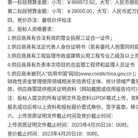
第一标段预算金额：
小写：
￥869972.62
，大写：人民币捌
第二标段预算金额：
小写：
￥28000.00
，大写：人民币贰万
四、竞价办法：
最低价评标法
五、投标人资格要求：
1.
供应商具有合法有效的营业执照三证合一证件；
2.
供应商具有法定代表人身份证明书（若有委托人则需同时
3.
供应商具有工程监理市政或建筑公用工程专业乙级及以上
4.
供应商具有负责本次项目的总监理工程师和监理人员证书
5.
供应商未被列入
“
信用中国
”
网站
(www.creditchina.gov.cn )
财政性资金管理使用领域相关失信责任主体、统计领域严重
效，供应商需提供相关证明资料（网站截图或信用报告均可
注：投标人提交的所有证明文件及资料以
PDF
格式上传，资
报名成功后将以上资料和投标报价壹式叁份，签字盖章，移
六、上传资质证明文件截止时间及竞价截止时间：
上传资质证明文件截止时间：
2023
年
4
月
20
日
16
：
00
时。
竞价截止时间：
2023
年
4
月
20
日
18
：
00
时。