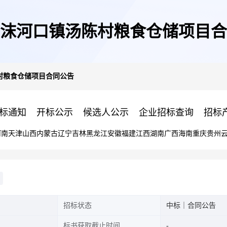
沫河口镇汤陈村粮食仓储项目合
村粮食仓储项目合同公告
标通知
开标公示
候选人公示
企业招标查询
招标
河南
天津
山西
内蒙古
辽宁
吉林
黑龙江
安徽
福建
江西
湖南
广西
海南
重庆
贵州
招标状态
中标｜合同公告
标书获取截止时间