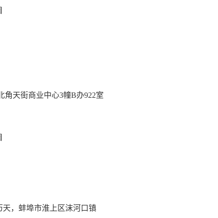
目
角天街商业中心3幢B办922室
目
历天，蚌埠市淮上区沫河口镇