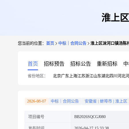
淮上区
您当前的位置：
首页
中标｜合同公告
淮上区沫河口镇汤陈
首页
招标预告
招标公告
重新招标
中
省份地区：
北京
广东
上海
江苏
浙江
山东
湖北
四川
河北
2026-08-07
中标｜合同公告
安徽省
|
蚌埠市
|
淮上区
项目编号
BB2026SQCGJ080
发布时间
2026-04-27 15:33:38