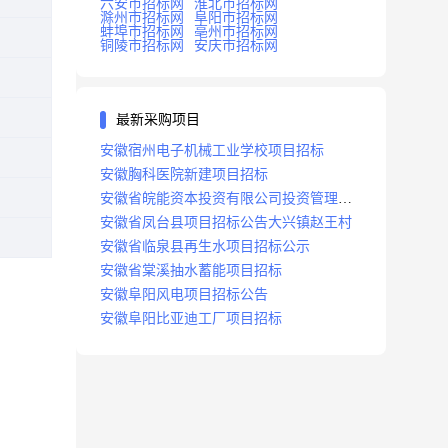
六安市招标网
淮北市招标网
滁州市招标网
阜阳市招标网
蚌埠市招标网
亳州市招标网
铜陵市招标网
安庆市招标网
最新采购项目
安徽宿州电子机械工业学校项目招标
安徽胸科医院新建项目招标
安徽省皖能资本投资有限公司投资管理系
统建设项目招标
安徽省凤台县项目招标公告大兴镇赵王村
安徽省临泉县再生水项目招标公示
安徽省棠溪抽水蓄能项目招标
安徽阜阳风电项目招标公告
安徽阜阳比亚迪工厂项目招标