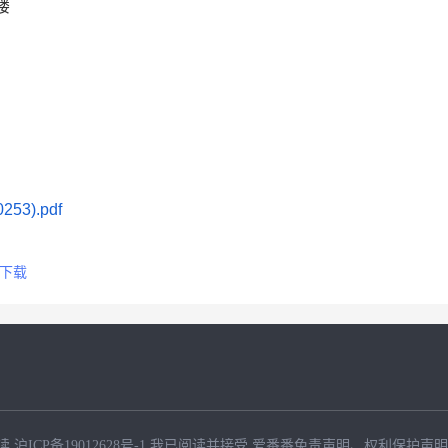
楼
3).pdf
下载
读
沪ICP备19012628号-1
我已阅读并接受
爱番番免责声明
、
权利保护声明