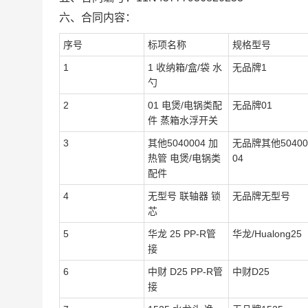
六、合同内容：
序号
标项名称
规格型号
1
1 收纳箱/盒/袋 水
无品牌1
勺
2
01 电煲/电锅类配
无品牌01
件 蒸箱水浮开关
3
其他5040004 加
无品牌其他50400
热管 电煲/电锅类
04
配件
4
无型号 联轴器 锁
无品牌无型号
芯
5
华龙 25 PP-R管
华龙/Hualong25
接
6
中财 D25 PP-R管
中财D25
接