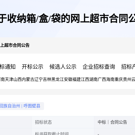
于收纳箱/盒/袋的网上超市合同
网上超市合同公告
标通知
开标公示
候选人公示
企业招标查询
招标
河南
天津
山西
内蒙古
辽宁
吉林
黑龙江
安徽
福建
江西
湖南
广西
海南
重庆
贵州
回族自治州
|
呼图壁县
招标状态
中标｜合同公告
标书获取截止时间