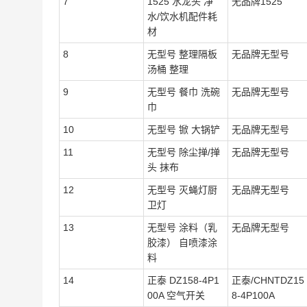
7
1525 水龙头 净
无品牌1525
水/饮水机配件耗
材
8
无型号 整理隔板
无品牌无型号
汤桶 整理
9
无型号 餐巾 洗碗
无品牌无型号
巾
10
无型号 锨 大锅铲
无品牌无型号
11
无型号 除尘掸/掸
无品牌无型号
头 抹布
12
无型号 灭蝇灯厨
无品牌无型号
卫灯
13
无型号 涂料（乳
无品牌无型号
胶漆） 自喷漆涂
料
14
正泰 DZ158-4P1
正泰/CHNTDZ15
00A 空气开关
8-4P100A