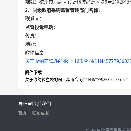
地址：
杭州市西湖区转塘科技经济区块9号1幢2区5
3、同级政府采购监督管理部门名称：
联系人：
监督投诉电话：
传真：
地址：
附件信息：
关于收纳箱/盒/袋的网上超市合同(11N4577793682025
附件下载
关于收纳箱盒袋的网上超市合同(11N45777936820253).pdf
寻标宝
联系我们
首页
联系客服
© Baidu
使用爱番番前必