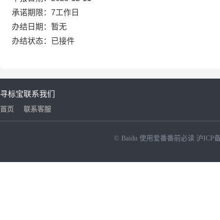
承诺期限：7工作日
办结日期：暂无
办结状态：已接件
寻标宝
联系我们
首页
联系客服
© Baidu
使用爱番番前必读
沪ICP备
NEW
HOT