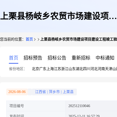
上栗县杨岐乡农贸市场建设项目
您当前的位置：
首页
上栗县杨岐乡农贸市场建设项目建设工程竣工验
建设工程竣工验收备案
首页
招标预告
招标公告
重新招标
中标通知
省份地区：
北京
广东
上海
江苏
浙江
山东
湖北
四川
河北
河南
天津
山
2026-08-06
江西省
|
萍乡市
|
上栗县
项目编号
202512110046
发布时间
2025-12-11 16:57:29