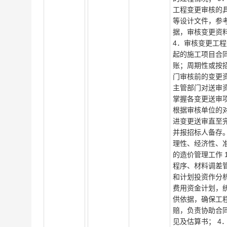
工程变更审核的
等设计文件，参
据，审核变更资
4．审核变更工
起的施工项目合同
账；周期性或按
门审核前的变更资
主管部门对送审资
掌握各变更送审项
根据审核单位的
进变更送审直至完
并报招标人备存
理性、经济性、
的造价管理工作
程序、材料调差
和计划投资作分
费用资金计划，
供依据，确保工
赔，负责协助合
见及估算书； 4