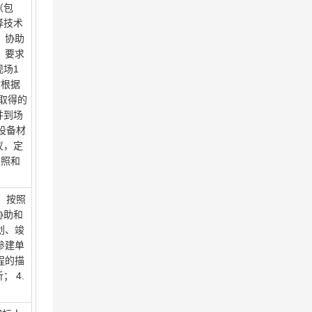
（包
择技术
，协助
，要求
现场1
指根据
取得的
并到场
设备材
议，定
拍照和
，按照
协助和
划、竣
参建单
程的描
 4.