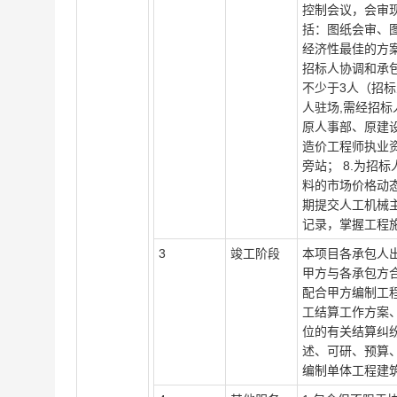
控制会议，会审
括：图纸会审、
经济性最佳的方
招标人协调和承
不少于3人（招标
人驻场,需经招标
原人事部、原建设
造价工程师执业
旁站； 8.为招
料的市场价格动
期提交人工机械主
记录，掌握工程
3
竣工阶段
本项目各承包人
甲方与各承包方
配合甲方编制工
工结算工作方案
位的有关结算纠
述、可研、预算
编制单体工程建筑