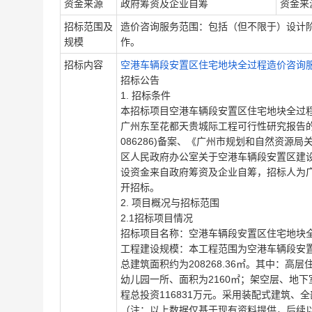
资金来源
政府筹资及企业自筹
资金来
招标范围及
造价咨询服务范围：包括（但不限于）设计
规模
作。
招标内容
空港车辆段安置区住宅地块全过程造价咨询
招标公告
1. 招标条件
本招标项目
空港车辆段安置区住宅地块全过
广州东至花都天贵城际工程可行性研究报告的复函》（
086286)备案、《广州市规划和自然资
区人民政府办公室关于空港车辆段安置区建
设资金来自政府筹资及企业自筹，招标人为
开招标。
2. 项目概况与招标范围
2.1招标项目情况
招标项目名称：空港车辆段安置区住宅地块
工程建设规模：本工程范围为空港车辆段安置区住
总建筑面积约为208268.36㎡。其中：高层住
幼儿园一所、面积为2160㎡；架空层、地下室等
程总投资116831万元。采用装配式建筑
（注：以上数据仅基于现有资料提供，后续