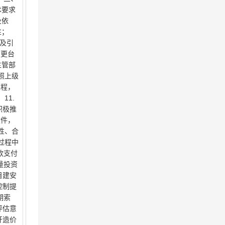
术要求
及依
性；
及引
变更台
主管部
照上级
进程，
11.
积极推
文件，
性、合
过程中
款支付
量投资
目建安
控制提
期索
评估意
开造价