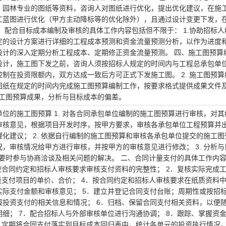
、园林专业的图纸等资料，咨询人对图纸进行优化，提出优化建议，在施
工蓝图进行优化（甲方主动降标等的优化除外），且通过设计变更下发，
、配合目标成本编制及审核的具体工作内容包括但不限于： 1.协助招标人
定的设计方案进行详细的工程成本预测和资金流量预测分析，以作为进度
计的深入定期分析工程成本、定期修正资金流量预测。 四、施工图预算编制
设计，施工图下发之前，咨询人须按招标人规定的时间内与工程总承包单
制在投资限额内，双方达成一致后方可正式下发施工图。 2. 施工图预算
图纸在规定的时间内完成施工图预算编制工作，按要求格式提供成果文件
据施工图预算成果，分析与目标成本的偏差。
位的施工图预算 1. 对各合同承包单位编制的施工图预算进行审核，对其
审核意见，根据项目开发时序，按甲方要求，审核各承包单位工程预算并
化建议； 2. 依据自行编制的施工图预算和审核各承包单位提交的施工图
，审核情况给甲方进行审核，并按甲方的审核意见进行修改； 3. 分析与
 必要时参与协商洽谈及相关问题的解决。 二、合同计量支付的具体工作内
按合同约定和招标人审核要求审核支付资料的完整性； 2．复核实际完成
量支付项目的单价、合价； 4．按合同约定和招标人审核要求在纸质资料
实际支付金额和审核意见； 5．建立并登记合同支付台账；周期性或按招
报投资支付的相关信息和情况； 6．归档、保留合同支付相关资料，以便
细； 7．配合招标人与外部审核单位进行沟通协调； 8．跟踪、掌握资
9．定期将合同支付落实到目标成本回归表中，统计各单元的投资执行情况。