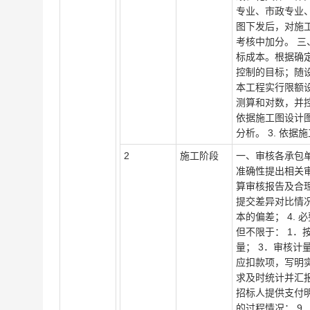
专业、市政专业
图下发后，对施
考核中加分。 三
标成本。根据确
控制的目标；随设
本工程实行限额
测算和对数，并控
依据施工图设计
分析。 3. 依
2
施工阶段
一、审核各承包单
准确性提出相关
算审核报告及合理
提交差异对比情况
本的偏差； 4.
但不限于： 1．
量； 3．审核计
应扣款项，写明
求及时统计并汇
招标人提供支付明
的过程情况； 