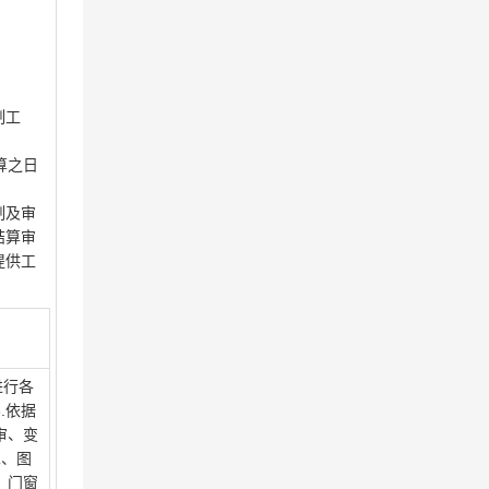
制工
算之日
制及审
结算审
提供工
进行各
.依据
审、变
二、图
、门窗