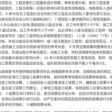
现场签证、工程变更的工程量和造价预算，审核变更价款。提交工程变更
图纸修改、工程洽商等）对造价影响分析及成本控制报告，协助招标人选
案； 6.参与有关工程造价及合同执行的工程会议及招标人要求的其它会议
包单位经济关系以利工程顺利进行； 7.按招标人要求提供驻工地现场服务
人办公地点2人驻场,需经招标人面试合格，且工作年限不少于7年；施工
人面试合格，且工作年限不少于4年）,且必须有1人是注册造价工程师（
部发布的《造价工程师执业资格制度暂行规定》（人发〔1996〕77号）
资格，并经注册且在有效期内）或一级注册造价工程师；配合现场签证，
标人提供施工过程中出现新增项目的参考信息； 9.负责定期收集和整理有关
态信息，形成台账文件每月提交，对施工方案、材料选用提供成本控制建
材设备价格造价影响分析； 10.有计划有组织到施工现场巡视、取样、
施工管理及项目进度动态信息。组织现场巡视的次数不能少于每月3次。
出具结算书并提供相应结算资料后,依据国家有关法律、法规和标准的规定
合同约定进行工程竣工结算的审核，提供结算审核服务及结算审核报告。
程竣工财务决算。 1.协助招标人组织推进竣工结算工作，编制竣工结算计
、提出竣工结算工作建议； 2.审核工程竣工结算，协助招标人处理与相关
纷； 3.结算后进行资料汇总、提交结算后评估分析，包括对项目及实施过
、合同价及结算价进行比较，对产生差异的原因及投资控制的效果进行分析；
技术经济指标； 5.编制结算台账。