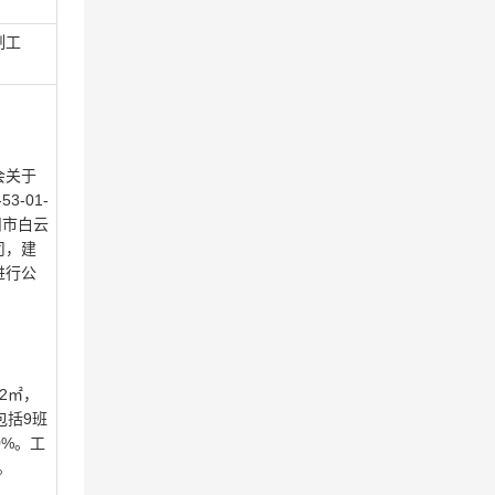
制工
会关于
-01-
州市白云
司，建
进行公
2㎡，
包括9班
0%。工
。