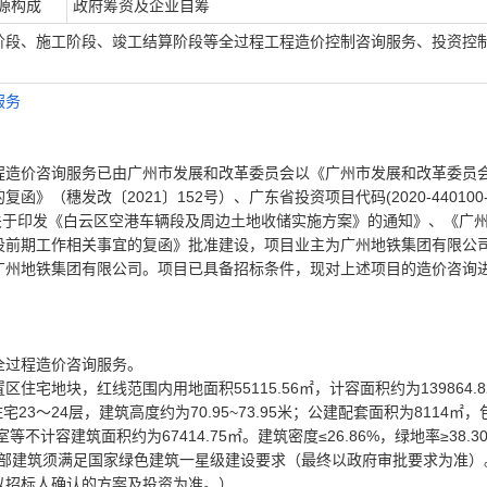
源构成
政府筹资及企业自筹
阶段、施工阶段、竣工结算阶段等全过程工程造价控制咨询服务、投资控
服务
程造价咨询服务
已由广州市发展和改革委员会以《广州市发展和改革委员
穗发改〔2021〕152号）、广东省投资项目代码(2020-440100-53
源局关于印发《白云区空港车辆段及周边土地收储实施方案》的通知》、《广
设前期工作相关事宜的复函》批准建设，项目业主为广州地铁集团有限公
广州地铁集团有限公司。项目已具备招标条件，现对上述项目的造价咨询
全过程造价咨询服务。
宅地块，红线范围内用地面积55115.56㎡，计容面积约为139864.8
宅23～24层，建筑高度约为70.95~73.95米；公建配套面积为8114㎡，
不计容建筑面积约为67414.75㎡。建筑密度≤26.86%，绿地率≥38.3
、全部建筑须满足国家绿色建筑一星级建设要求（最终以政府审批要求为准）
以招标人确认的方案及投资为准。）