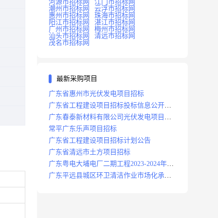
河源市招标网
江门市招标网
潮州市招标网
云浮市招标网
惠州市招标网
珠海市招标网
阳江市招标网
湛江市招标网
广州市招标网
梅州市招标网
汕头市招标网
清远市招标网
茂名市招标网
最新采购项目
广东省惠州市光伏发电项目招标
广东省工程建设项目招标投标信息公开目
录
广东春泰新材料有限公司光伏发电项目招
标
常平广东乐声项目招标
广东省工程建设项目招标计划公告
广东省清远市土方项目招标
广东粤电大埔电厂二期工程2023-2024年度
安保服务项目招标公告
广东平远县城区环卫清洁作业市场化承包
项目招标中标候选人公示