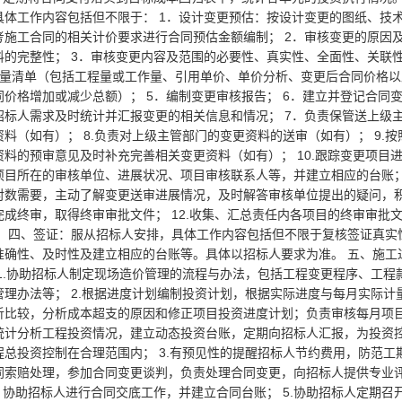
具体工作内容包括但不限于： 1．设计变更预估：按设计变更的图纸、技
考施工合同的相关计价要求进行合同预估金额编制； 2．审核变更的原因
料的完整性； 3．审核变更内容及范围的必要性、真实性、全面性、关联
程量清单（包括工程量或工作量、引用单价、单价分析、变更后合同价格以
价格增加或减少总额）； 5．编制变更审核报告； 6．建立并登记合同
招标人需求及时统计并汇报变更的相关信息和情况； 7．负责保管送上级
料（如有）； 8.负责对上级主管部门的变更资料的送审（如有）； 9.按
料的预审意见及时补充完善相关变更资料（如有）； 10.跟踪变更项目
目所在的审核单位、进展状况、项目审核联系人等，并建立相应的台账； 
对数需要，主动了解变更送审进展情况，及时解答审核单位提出的疑问，
成终审，取得终审审批文件； 12.收集、汇总责任内各项目的终审审批
。 四、签证：服从招标人安排，具体工作内容包括但不限于复核签证真实
准确性、及时性及建立相应的台账等。具体以招标人要求为准。 五、施工
 1.协助招标人制定现场造价管理的流程与办法，包括工程变更程序、工程
管理办法等； 2.根据进度计划编制投资计划，根据实际进度与每月实际计
析比较，分析成本超支的原因和修正项目投资进度计划；负责审核每月项
统计分析工程投资情况，建立动态投资台账，定期向招标人汇报，为投资
程总投资控制在合理范围内； 3.有预见性的提醒招标人节约费用，防范工
同索赔处理，参加合同变更谈判，负责处理合同变更，向招标人提供专业
．协助招标人进行合同交底工作，并建立合同台账； 5.协助招标人定期召