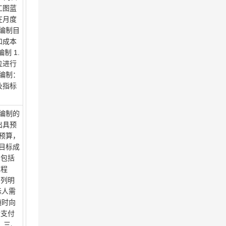
工图蓝
在月度
编制目
和成本
 1.
位进行
编制：
及指标
编制的
出具预
预算，
目标成
容包括
工程
中列明
标人需
随时向
金支付
 三、