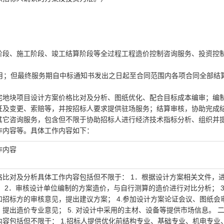
阶段、施工阶段、竣工结算阶段等全过程工程造价控制咨询服务、投资控
个月；但最终服务期自中标通知书发出之日起至合同范围内各项合同全部结
宅地块项目设计方案价格比对及分析、图纸优化、配合目标成本编审；编
证及变更、索赔等，并按招标人要求提供驻场服务；结算审核，协助完成
其它咨询服务，包含但不限于协助招标人进行经济技术指标分析、组织并
作内容等。具体工作内容如下：
作内容
格比对及分析具体工作内容包括但不限于： 1．根据设计方案相关文件，
 2．审核设计单位编制的方案造价，与自行测算的造价进行对比分析； 3
和招标方的审核意见，提出建议方案； 4.参加设计方案论证会议、图纸会
提出造价专业意见； 5. 对设计中采用的主材、设备等提供市场信息。 
内容包括但不限于： 1.招标人提供优化前结构专业、基础专业、机电专业