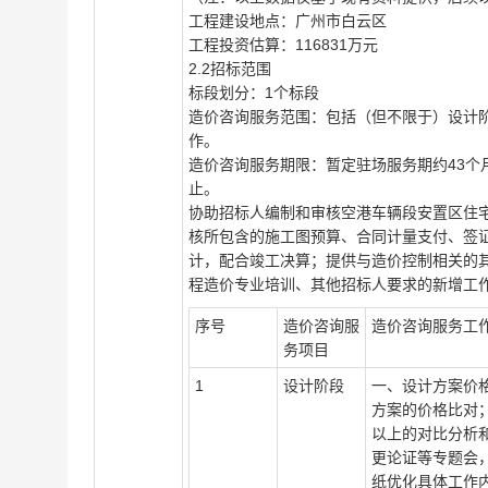
工程建设地点：广州市白云区
工程投资估算：116831万元
2.2招标范围
标段划分：1个标段
造价咨询服务范围：包括（但不限于）设计
作。
造价咨询服务期限：
暂定驻场服务期约43
止。
协助招标人编制和审核空港车辆段安置区住
核所包含的施工图预算、合同计量支付、签
计，配合竣工决算；提供与造价控制相关的
程造价专业培训、其他招标人要求的新增工
序号
造价咨询服
造价咨询服务工
务项目
1
设计阶段
一、设计方案价
方案的价格比对；
以上的对比分析
更论证等专题会，
纸优化具体工作