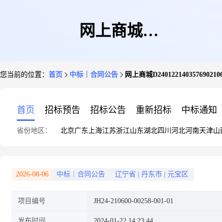
网上商城
您当前的位置：
首页
中标｜合同公告
网上商城D2401221403576902
D240122140357690210600的合
首页
招标预告
招标公告
重新招标
中标通知
省份地区：
北京
广东
上海
江苏
浙江
山东
湖北
四川
河北
河南
天津
山
同信息
2026-08-06
中标｜合同公告
辽宁省
|
丹东市
|
元宝区
项目编号
JH24-210600-00258-001-01
发布时间
2024-01-22 14:23:44