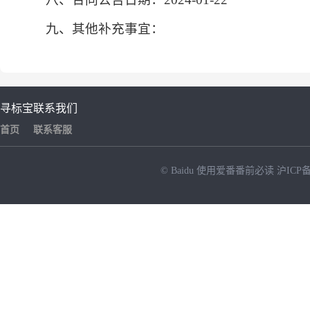
九、其他补充事宜：
寻标宝
联系我们
首页
联系客服
© Baidu
使用爱番番前必读
沪ICP备
NEW
HOT