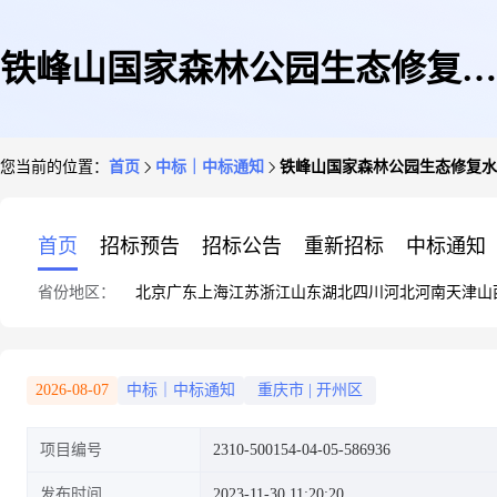
铁峰山国家森林公园生态修复水
您当前的位置：
首页
中标｜中标通知
铁峰山国家森林公园生态修复水
沟、路面、绿化等修复工程工程
首页
招标预告
招标公告
重新招标
中标通知
省份地区：
北京
广东
上海
江苏
浙江
山东
湖北
四川
河北
河南
天津
山
造价复核
2026-08-07
中标｜中标通知
重庆市
|
开州区
项目编号
2310-500154-04-05-586936
发布时间
2023-11-30 11:20:20