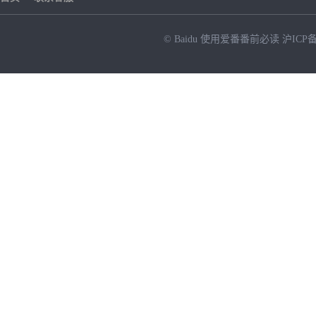
© Baidu
使用爱番番前必读
沪ICP备
NEW
HOT
暂时没有搜索结果…