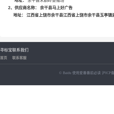
地址：
余干县禾斛岭垦殖场
余干县马上好广告
2
、供应商名称：
江西省上饶市余干县江西省上饶市余干县玉亭镇迎
地址：
寻标宝
联系我们
首页
联系客服
© Baidu
使用爱番番前必读
沪ICP备
NEW
HOT