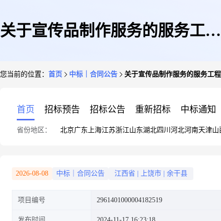
关于宣传品制作服务的服务工程
您当前的位置：
首页
中标｜合同公告
关于宣传品制作服务的服务工程
合同公告
首页
招标预告
招标公告
重新招标
中标通知
省份地区：
北京
广东
上海
江苏
浙江
山东
湖北
四川
河北
河南
天津
山
2026-08-08
中标｜合同公告
江西省
|
上饶市
|
余干县
项目编号
2961401000004182519
发布时间
2024-11-17 16:23:18