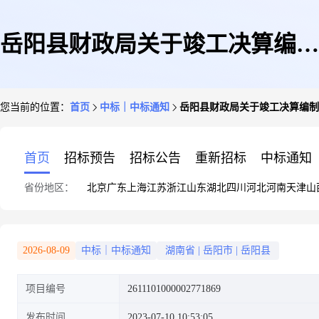
岳阳县财政局关于竣工决算编制
您当前的位置：
首页
中标｜中标通知
岳阳县财政局关于竣工决算编制
或审核的网上超市采购项目成交
首页
招标预告
招标公告
重新招标
中标通知
省份地区：
北京
广东
上海
江苏
浙江
山东
湖北
四川
河北
河南
天津
山
公告2
2026-08-09
中标｜中标通知
湖南省
|
岳阳市
|
岳阳县
项目编号
2611101000002771869
发布时间
2023-07-10 10:53:05