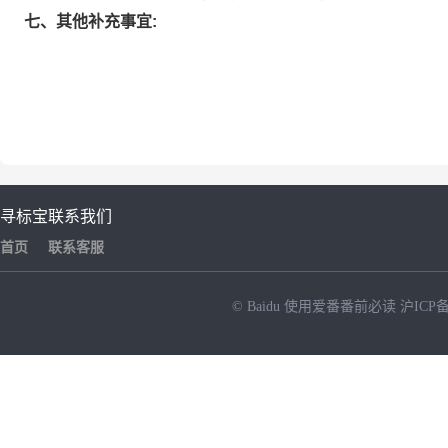
七、其他补充事宜:
寻标宝
联系我们
首页
联系客服
© Baidu
使用爱番番前必读
沪ICP备
NEW
HOT