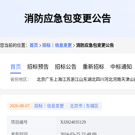
消防应急包变更公告
您当前的位置：
首页
招标｜信息变更
消防应急包变更公告
首页
招标预告
招标公告
重新招标
中标通知
省份地区：
北京
广东
上海
江苏
浙江
山东
湖北
四川
河北
河南
天津
山
2026-08-07
招标｜信息变更
北京市
|
东城区
项目编号
XJ2024035129
发布时间
2024-03-25 22:48:09