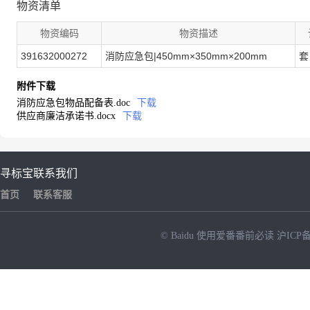
物资清单
物资编码
物资描述
391632000272
消防应急包|450mm×350mm×200mm
套
附件下载
消防应急包物品配备表.doc
下载
供应商廉洁承诺书.docx
下载
寻标宝
联系我们
首页
联系客服
© Baidu
使用爱番番前必读
沪ICP备
NEW
HOT