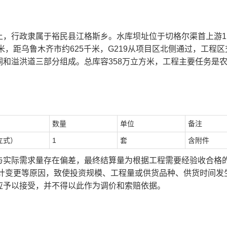
，行政隶属于裕民县江格斯乡。水库坝址位于切格尔渠首上游1.
米，距乌鲁木齐市约625千米，G219从项目区北侧通过，工程区
和溢洪道三部分组成。总库容358万立方米，工程主要任务是
数量
单位
备注
立式）
1
套
含附件
与实际需求量存在偏差，最终结算量为根据工程需要经验收合格
计变更等原因，致使投资规模、工程量或供货品种、供货时间发
应予以接受，并不得以此作为调价和索赔依据。