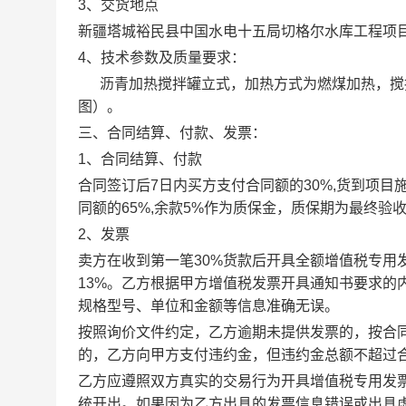
3、交货地点
新疆塔城裕民县中国水电十五局切格尔水库工程项
4、技术参数及质量要求：
沥青加热搅拌罐立式，加热方式为燃煤加热，搅
图）。
三、合同结算、付款、发票：
1、合同结算、付款
合同签订后7日内买方支付合同额的30%,货到项
同额的65%,余款5%作为质保金，质保期为最终验
2、
发票
卖方在收到第一笔30%货款后开具全额增值税专用
13%。乙方根据甲方增值税发票开具通知书要求的
规格型号、单位和金额等信息准确无误。
按照询价文件约定，乙方逾期未提供发票的，按合同
的，乙方向甲方支付违约金，但违约金总额不超过合
乙方应遵照双方真实的交易行为开具增值税专用发
统开出。如果因为乙方出具的发票信息错误或出具