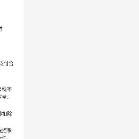
附
支付合
票税率
数量、
够扣除
税控系
责任。