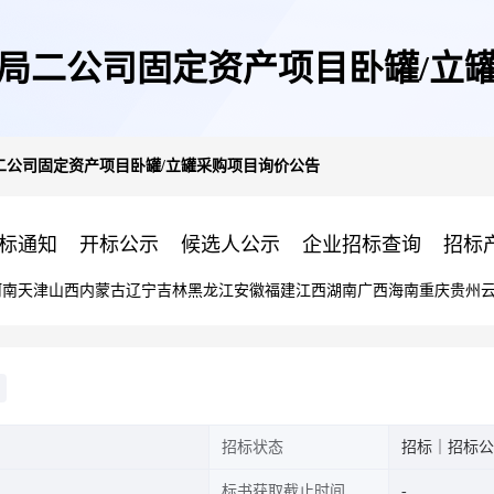
局二公司固定资产项目卧罐/立
二公司固定资产项目卧罐/立罐采购项目询价公告
标通知
开标公示
候选人公示
企业招标查询
招标
河南
天津
山西
内蒙古
辽宁
吉林
黑龙江
安徽
福建
江西
湖南
广西
海南
重庆
贵州
招标状态
招标｜招标公
标书获取截止时间