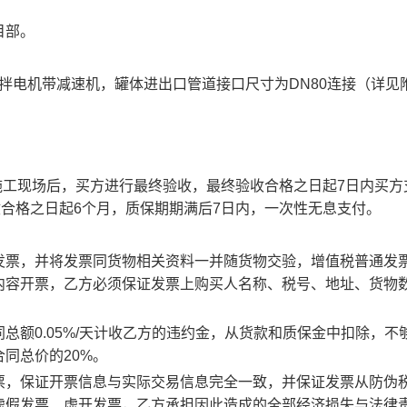
目部。
拌电机带减速机，罐体进出口管道接口尺寸为DN80连接（详见
目施工现场后，买方进行最终验收，最终验收合格之日起7日内买方
收合格之日起6个月，质保期期满后7日内，一次性无息支付。
发票，并将发票同货物相关资料一并随货物交验，增值税普通发
内容开票，乙方必须保证发票上购买人名称、税号、地址、货物
总额0.05%/天计收乙方的违约金，从货款和质保金中扣除，不
同总价的20%。
票，保证开票信息与实际交易信息完全一致，并保证发票从防伪
虚假发票、虚开发票，乙方承担因此造成的全部经济损失与法律