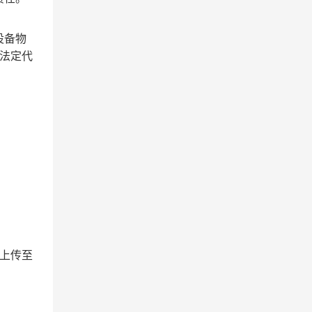
设备物
和法定代
。
上传至