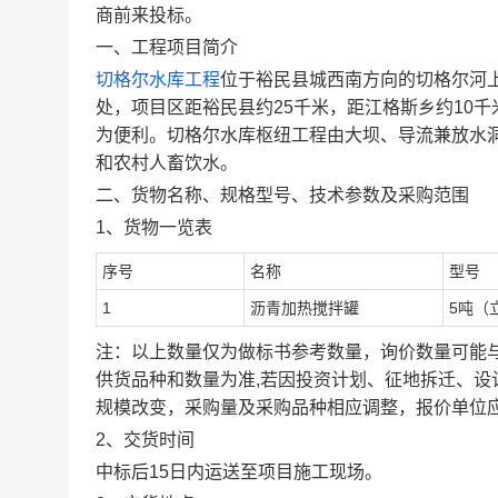
商前来投标。
一、工程项目简介
切格尔水库工程
位于裕民县城西南方向的切格尔河上
处，项目区距裕民县约25千米，距江格斯乡约10千
为便利。切格尔水库枢纽工程由大坝、导流兼放水洞
和农村人畜饮水。
二、货物名称、规格型号、技术参数及采购范围
1、货物一览表
序号
名称
型号
1
沥青加热搅拌罐
5吨（
注：以上数量仅为做标书参考数量，询价数量可能
供货品种和数量为准
,
若因投资计划、征地拆迁、设
规模改变，采购量及采购品种相应调整，报价单位
2、交货时间
中标后15日内运送至项目施工现场。