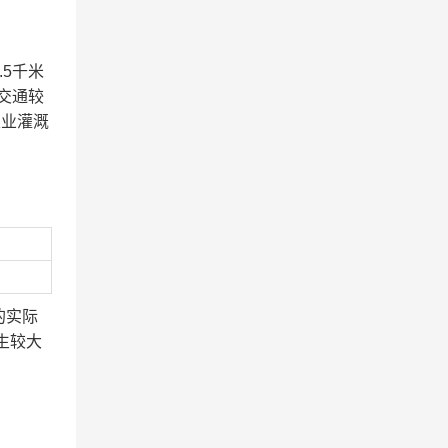
5千米
交通较
农业灌溉
的实际
生较大