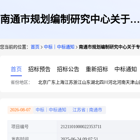
南通市规划编制研究中心关于专
您当前的位置：
首页
中标｜中标通知
南通市规划编制研究中心关于专
用照相机的网上商城采购项目成
首页
招标预告
招标公告
重新招标
中标通知
省份地区：
北京
广东
上海
江苏
浙江
山东
湖北
四川
河北
河南
天津
山
交公告
2026-08-07
中标｜中标通知
江苏省
|
南通市
项目编号
2121101000022353711
发布时间
2025-06-24 09:07:51