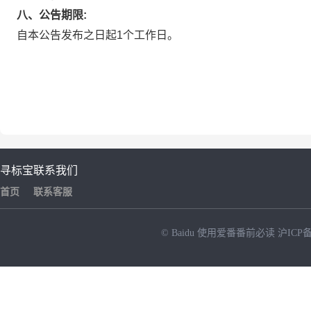
八、公告期限:
自本公告发布之日起1个工作日。
寻标宝
联系我们
首页
联系客服
© Baidu
使用爱番番前必读
沪ICP备
NEW
HOT