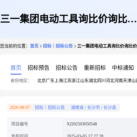
三一集团电动工具询比价询比价
您当前的位置：
首页
招标｜招标公告
三一集团电动工具询比价询比价
公告
首页
招标预告
招标公告
重新招标
中标通知
省份地区：
北京
广东
上海
江苏
浙江
山东
湖北
四川
河北
河南
天津
山
2026-08-07
招标｜招标公告
湖南省
|
长沙市
|
长沙县
项目编号
XJ202503050548
发布时间
2025-03-05 17:27:28