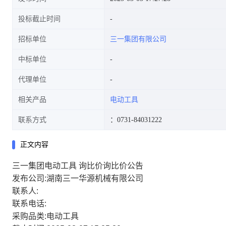
投标截止时间
招标单位
三一集团有限公司
中标单位
代理单位
相关产品
电动工具
联系方式
：0731-84031222
正文内容
三一集团电动工具 询比价询比价公告
发布公司:湖南三一华源机械有限公司
联系人:
联系电话:
采购品类:电动工具