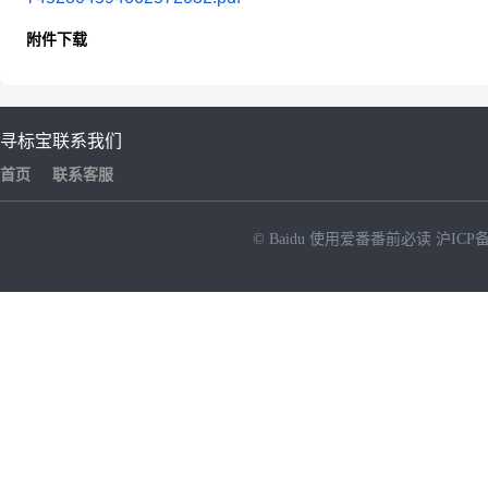
附件下载
寻标宝
联系我们
首页
联系客服
© Baidu
使用爱番番前必读
沪ICP备
NEW
HOT