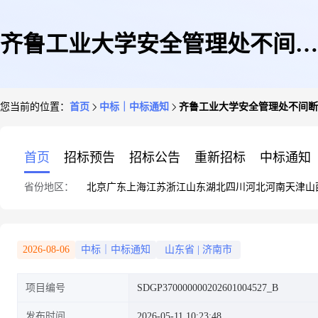
齐鲁工业大学安全管理处不间断
您当前的位置：
首页
中标｜中标通知
齐鲁工业大学安全管理处不间断
电源采购项目网上商城电子反拍
首页
招标预告
招标公告
重新招标
中标通知
省份地区：
北京
广东
上海
江苏
浙江
山东
湖北
四川
河北
河南
天津
山
项目结果公告
2026-08-06
中标｜中标通知
山东省
|
济南市
项目编号
SDGP370000000202601004527_B
发布时间
2026-05-11 10:23:48