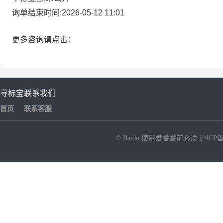
询单结束时间:2026-05-12 11:01
更多咨询请点击：
寻标宝
联系我们
首页
联系客服
© Baidu
使用爱番番前必读
沪ICP备
NEW
HOT