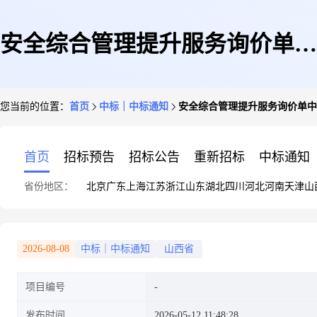
安全综合管理提升服务询价单中
您当前的位置：
首页
中标｜中标通知
安全综合管理提升服务询价单中
标公告
首页
招标预告
招标公告
重新招标
中标通知
省份地区：
北京
广东
上海
江苏
浙江
山东
湖北
四川
河北
河南
天津
山
2026-08-08
中标｜中标通知
山西省
项目编号
发布时间
2026-05-12 11:48:28