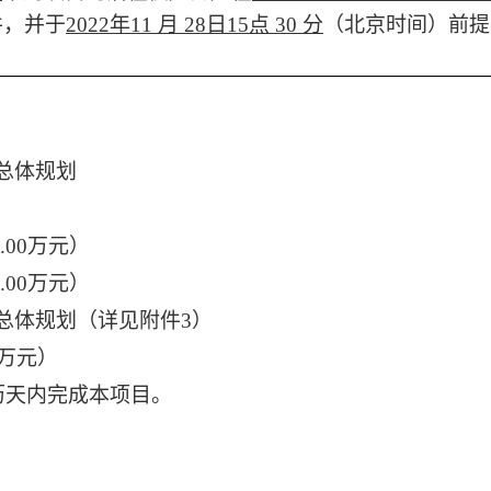
件，并于
2022
年
11
月
28
日
15
点
30 分
（北京时间）前提
总体规划
 .00万元）
.00万元）
总体规划
（详见附件
3）
00万元）
历天内完成本项目。