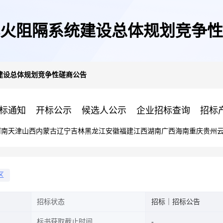
火阻隔系统建设总体规划竞争性
建设总体规划竞争性磋商公告
标通知
开标公示
候选人公示
企业招标查询
招标
河南
天津
山西
内蒙古
辽宁
吉林
黑龙江
安徽
福建
江西
湖南
广西
海南
重庆
贵州
区
招标状态
招标｜招标公告
标书获取截止时间