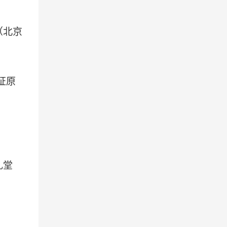
（北京
证原
礼堂