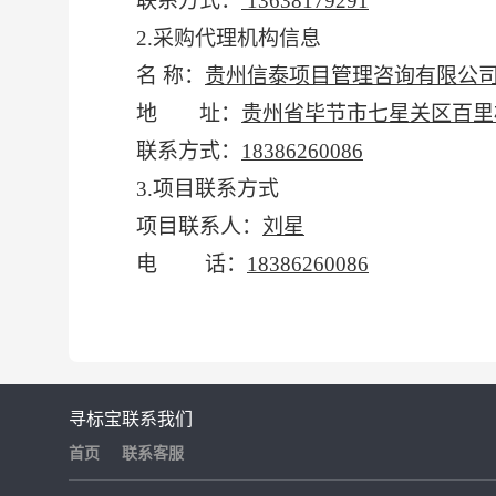
联系方式：
13638179291
2.采购代理机构信息
名
称：
贵州信泰项目管理咨询有限公
地 址：
贵州省毕节市七星关区百里
联系方式：
18386260086
3.项目联系方式
项目联系人：
刘星
电
话：
18386260086
寻标宝
联系我们
首页
联系客服