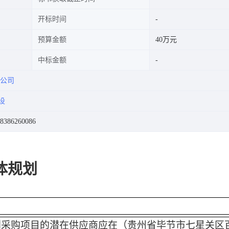
开标时间
预算金额
40万元
中标金额
公司
设
386260086
体规划
划
采购项目的潜在供应商应在
（贵州省毕节市七星关区