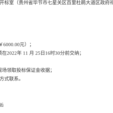
开标室（贵州省毕节市七星关区百里杜鹃大道区政府
￥
6
000.00元）；
在2022年
11
月
25
日
16时30分前交纳；
；
现场领取投标保证金收据；
方式联系。
46