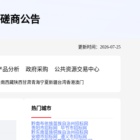
磋商公告
更新时间：2026-07-25
产品分析
政府采购
公共资源交易中心
云南
西藏
陕西
甘肃
青海
宁夏
新疆
台湾
香港
澳门
热门城市
黔南布依族苗族自治州招标网
贵阳市招标网
毕节市招标网
黔东南苗族侗族自治州招标网
安顺市招标网
遵义市招标网