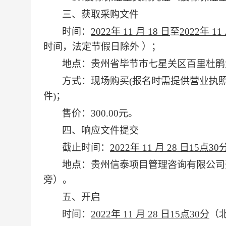
三、获取采购文件
时间：
2022年
11
月
18
日
至
2022年
11
时间，法定节假日除外
）；
地点：贵州省毕节市七星关区百里杜鹃
方式：现场购买
(报名时需提供营业执
件)；
售价：
300.00元。
四、响应文件提交
截止时间：
2022年
11
月
28
日
15点
3
0
地点：贵州信泰项目管理咨询有限公司
旁）。
五、开启
时间：
2022年
11
月
28
日
15点
3
0分
（