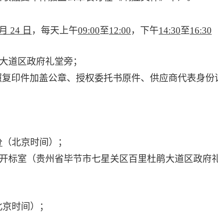
月
24
日
，每天上午
09:00
至
12:00
，下午
14:30
至
16:30
大道区政府礼堂旁；
照复印件加盖公章、授权委托书原件、供应商代表身份
分
（北京时间）；
开标室（贵州省毕节市七星关区百里杜鹃大道区政府
北京时间）；