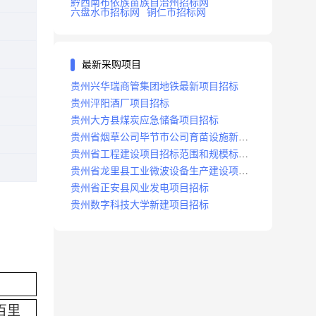
黔西南布依族苗族自治州招标网
六盘水市招标网
铜仁市招标网
最新采购项目
贵州兴华瑞商管集团地铁最新项目招标
贵州泙阳酒厂项目招标
贵州大方县煤炭应急储备项目招标
贵州省烟草公司毕节市公司育苗设施新建
及修复项目招标公告
贵州省工程建设项目招标范围和规模标准
规定
贵州省龙里县工业微波设备生产建设项目
招标
贵州省正安县风业发电项目招标
贵州数字科技大学新建项目招标
百里