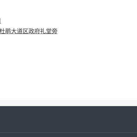
司
杜鹃大道区政府礼堂旁