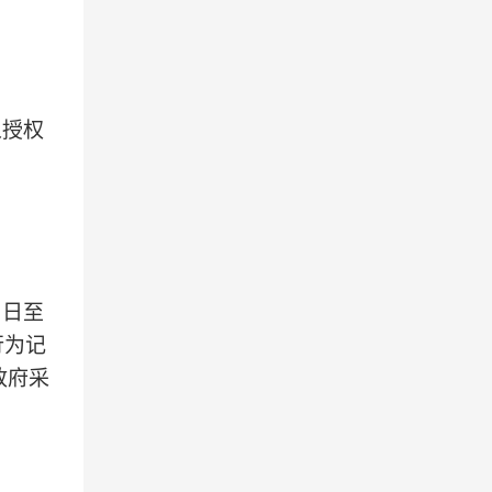
人授权
；
当日至
行为记
政府采