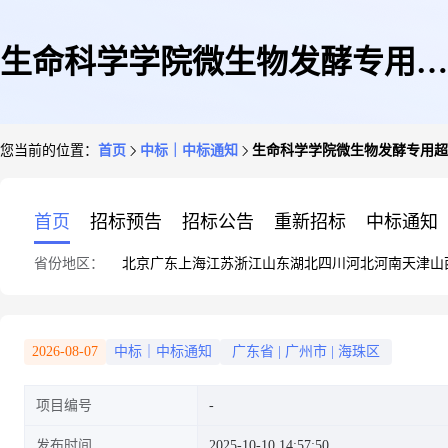
生命科学学院微生物发酵专用超
您当前的位置：
首页
中标｜中标通知
生命科学学院微生物发酵专用超
细玉米粉
首页
招标预告
招标公告
重新招标
中标通知
省份地区：
北京
广东
上海
江苏
浙江
山东
湖北
四川
河北
河南
天津
山
2026-08-07
中标｜中标通知
广东省
|
广州市
|
海珠区
项目编号
发布时间
2025-10-10 14:57:50