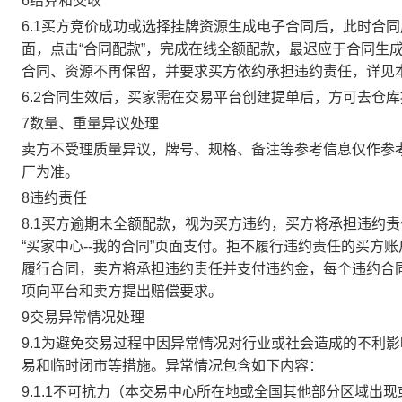
6结算和交收
6.1买方竞价成功或选择挂牌资源生成电子合同后，此时合同
面，点击“合同配款”，完成在线全额配款，最迟应于合同生成当
合同、资源不再保留，并要求买方依约承担违约责任，详见
6.2合同生效后，买家需在交易平台创建提单后，方可去仓
7数量、重量异议处理
卖方不受理质量异议，牌号、规格、备注等参考信息仅作参
厂为准。
8违约责任
8.1买方逾期未全额配款，视为买方违约，买方将承担违约
“买家中心--我的合同”页面支付。拒不履行违约责任的买
履行合同，卖方将承担违约责任并支付违约金，每个违约合同
项向平台和卖方提出赔偿要求。
9交易异常情况处理
9.1为避免交易过程中因异常情况对行业或社会造成的不利
易和临时闭市等措施。异常情况包含如下内容：
9.1.1不可抗力（本交易中心所在地或全国其他部分区域