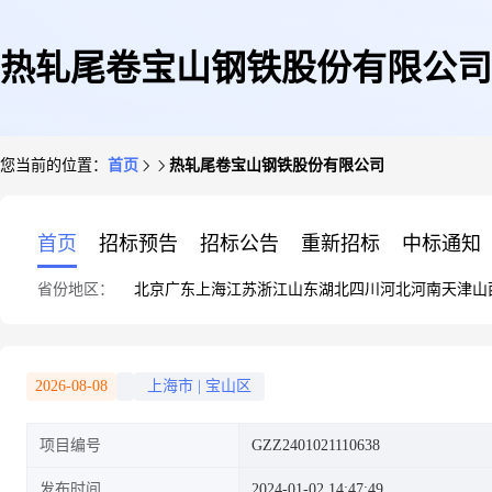
热轧尾卷宝山钢铁股份有限公司
您当前的位置：
首页
热轧尾卷宝山钢铁股份有限公司
首页
招标预告
招标公告
重新招标
中标通知
省份地区：
北京
广东
上海
江苏
浙江
山东
湖北
四川
河北
河南
天津
山
2026-08-08
上海市
|
宝山区
项目编号
GZZ2401021110638
发布时间
2024-01-02 14:47:49