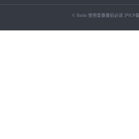
© Baidu
使用爱番番前必读
沪ICP备
NEW
HOT
暂时没有搜索结果…