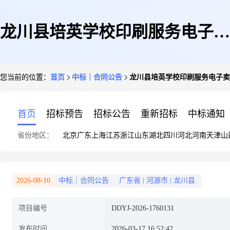
龙川县培英学校印刷服务电子卖
您当前的位置：
首页
中标｜合同公告
龙川县培英学校印刷服务电子卖
场合同
首页
招标预告
招标公告
重新招标
中标通知
省份地区：
北京
广东
上海
江苏
浙江
山东
湖北
四川
河北
河南
天津
山
2026-08-10
中标｜合同公告
广东省
|
河源市
|
龙川县
项目编号
DDYJ-2026-1760131
发布时间
2026-03-17 16:52:42