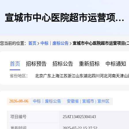
宣城市中心医院超市运营项目
您当前的位置：
首页
中标｜废标公告
宣城市中心医院超市运营项目(
(二次)终止公告
首页
招标预告
招标公告
重新招标
中标通知
省份地区：
北京
广东
上海
江苏
浙江
山东
湖北
四川
河北
河南
天津
山
2026-08-06
中标｜废标公告
安徽省
|
宣城市
|
宣州区
项目编号
25AT134025304143
发布时间
2025-07-22 15:27:52