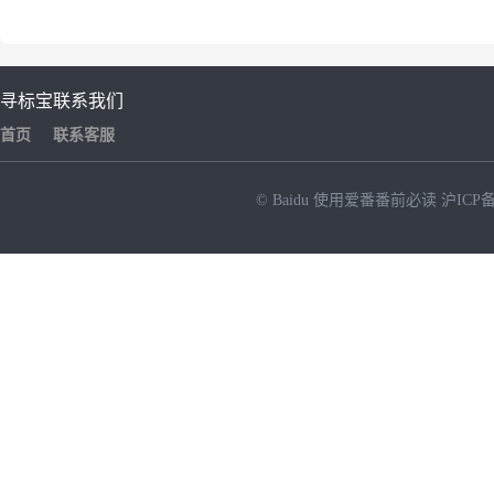
寻标宝
联系我们
首页
联系客服
© Baidu
使用爱番番前必读
沪ICP备
NEW
HOT
暂时没有搜索结果…