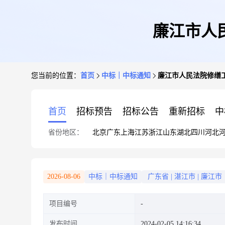
廉江市人
您当前的位置：
首页
中标｜中标通知
廉江市人民法院修缮
首页
招标预告
招标公告
重新招标
中
省份地区：
北京
广东
上海
江苏
浙江
山东
湖北
四川
河北
2026-08-06
中标｜中标通知
广东省
|
湛江市
|
廉江市
项目编号
发布时间
2024-02-05 14:16:34