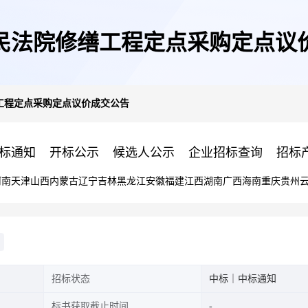
民法院修缮工程定点采购定点议
工程定点采购定点议价成交公告
标通知
开标公示
候选人公示
企业招标查询
招标
河南
天津
山西
内蒙古
辽宁
吉林
黑龙江
安徽
福建
江西
湖南
广西
海南
重庆
贵州
招标状态
中标｜中标通知
标书获取截止时间