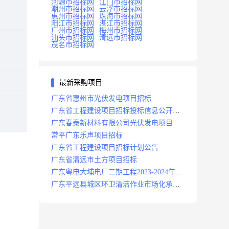
河源市招标网
江门市招标网
潮州市招标网
云浮市招标网
惠州市招标网
珠海市招标网
阳江市招标网
湛江市招标网
广州市招标网
梅州市招标网
汕头市招标网
清远市招标网
茂名市招标网
最新采购项目
广东省惠州市光伏发电项目招标
广东省工程建设项目招标投标信息公开目
录
广东春泰新材料有限公司光伏发电项目招
标
常平广东乐声项目招标
广东省工程建设项目招标计划公告
广东省清远市土方项目招标
广东粤电大埔电厂二期工程2023-2024年度
安保服务项目招标公告
广东平远县城区环卫清洁作业市场化承包
项目招标中标候选人公示