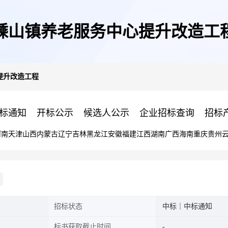
嵊山镇养老服务中心提升改造工
提升改造工程
标通知
开标公示
候选人公示
企业招标查询
招标
河南
天津
山西
内蒙古
辽宁
吉林
黑龙江
安徽
福建
江西
湖南
广西
海南
重庆
贵州
招标状态
中标｜中标通知
标书获取截止时间