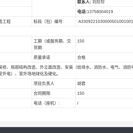
联系人:
刘珍珍
电话:
13758004019
造工程
标段（包）编号
:
A330922103000050100100
工期（或服务期、交
150
货期
:
质量承诺
合格
装修、局部结构改造、外立面改造、安装（给排水、消防水、电气、消防
室外电）、室外场地绿化及硬化。
项目负责人
胡君
合同期限
:
150
电话（座机）
:
/