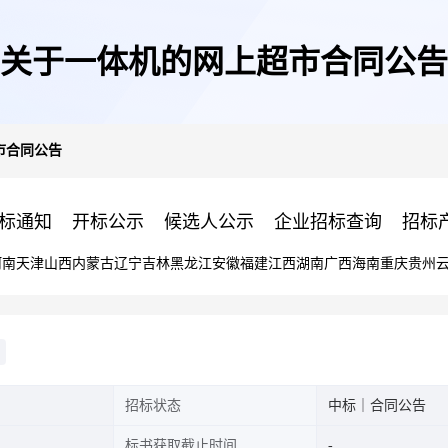
关于一体机的网上超市合同公告
市合同公告
标通知
开标公示
候选人公示
企业招标查询
招标
河南
天津
山西
内蒙古
辽宁
吉林
黑龙江
安徽
福建
江西
湖南
广西
海南
重庆
贵州
招标状态
中标｜合同公告
标书获取截止时间